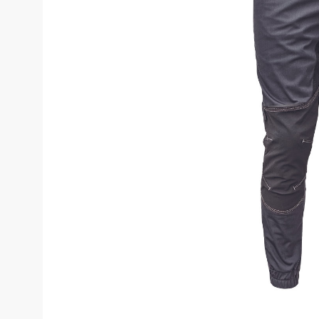
Costume de 
Echipamente de siguranță
Genunchiere
Pantaloni
Genți și rucsacuri
Pantaloni cam
Pantaloni căl
Chimie
Pantaloni pent
Echipamente de uz casnic
Pantaloni pen
Echipamente de stingere a
incendiilor
Pantaloni HoR
Blugi, pantalo
Gardă de protecție rutieră
Truse medicale
Salopete
Stamina
Salopete pu v
Imprimeuri
Salopete pu i
Salopete Outl
Țesături / Accesorii pentru croitorie
Aspiratoare industriale
Veste