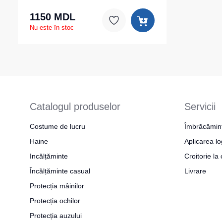
1150 MDL
Nu este în stoc
Catalogul produselor
Servicii
Costume de lucru
Îmbrăcămin
Haine
Aplicarea lo
Incălțăminte
Croitorie l
Încălțăminte casual
Livrare
Protecția mâinilor
Protecția ochilor
Protecția auzului