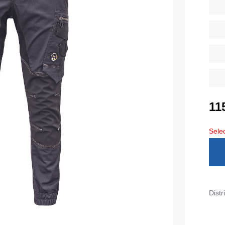
Diverse
iarnă
Tricouri pentru copii
Șorțuri
uflaj
Costume
duroși
ru copii
Seria MAX
tru lucru
Seria Neurum
11
eCa și pantaloni medicali
Seria Comfort
ni pentru toate zilele
Seria Professional
Selec
Seria Practic
Seria Emerton
ara
Seria Îmbrăcăminte tactică
arna
Seria MULTINORM
Distr
et
Costume medicale
Costume pentru agenții de pază