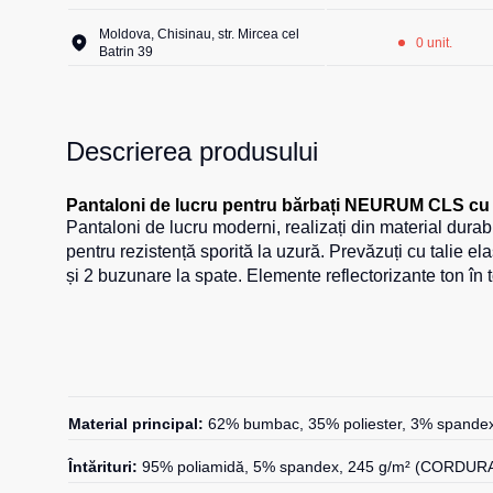
Moldova, Chisinau, str. Mircea cel
0 unit.
Batrin 39
Descrierea produsului
Pantaloni de lucru pentru bărbați NEURUM CLS​ cu 
Pantaloni de lucru moderni, realizați din material du
pentru rezistență sporită la uzură. Prevăzuți cu talie e
și 2 buzunare la spate. Elemente reflectorizante ton în 
Material principal:
62% bumbac, 35% poliester, 3% spande
Întărituri:
95% poliamidă, 5% spandex, 245 g/m² (CORDUR