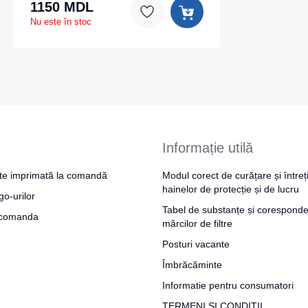
1150 MDL
Nu este în stoc
Informație utilă
te imprimată la comandă
Modul corect de curățare și întreț
hainelor de protecție și de lucru
go-urilor
Tabel de substanțe și coresponde
a comanda
mărcilor de filtre
Posturi vacante
Îmbrăcăminte
Informatie pentru consumatori
TERMENI ȘI CONDIȚII