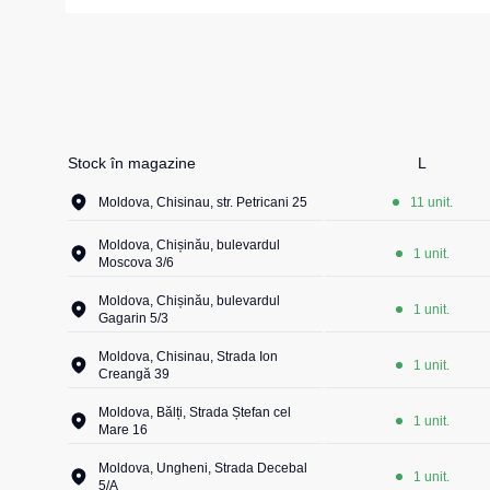
Girofare
Veste izolate
Veste termice
Instrumente
Veste de lucr
La comandă
Veste reflecto
Stock în magazine
L
Veste pentru c
Moldova, Chisinau, str. Petricani 25
11 unit.
Combinezo
Moldova, Chișinău, bulevardul
1 unit.
Moscova 3/6
Moldova, Chișinău, bulevardul
1 unit.
Gagarin 5/3
Moldova, Chisinau, Strada Ion
1 unit.
Creangă 39
Moldova, Bălți, Strada Ștefan cel
1 unit.
Mare 16
Moldova, Ungheni, Strada Decebal
1 unit.
5/A