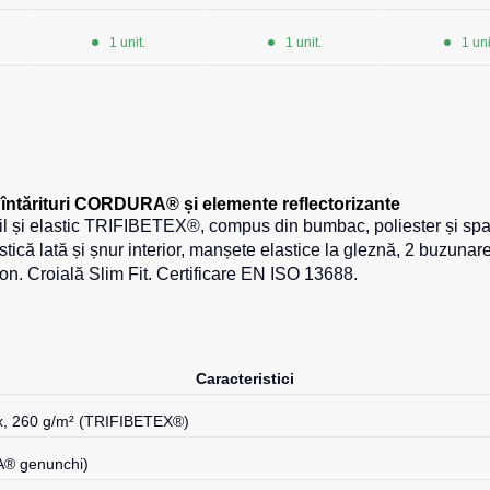
1 unit.
1 unit.
1 uni
întărituri CORDURA® și elemente reflectorizante
rabil și elastic TRIFIBETEX®, compus din bumbac, poliester și
lastică lată și șnur interior, manșete elastice la gleznă, 2 buzun
ton. Croială Slim Fit. Certificare EN ISO 13688.
Caracteristici
x, 260 g/m² (TRIFIBETEX®)
A® genunchi)