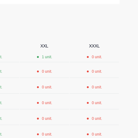
Șosete
Pantaloni scurți
Pantaloni scurți pentru lucru
Pantaloni scurți casual
XXL
XXXL
Pantaloni scurți pentru sport
t.
1 unit.
0 unit.
Pantaloni scurți pentru copii
t.
0 unit.
0 unit.
Îmbrăcăminte cu vizibilitate înaltă
t.
0 unit.
0 unit.
t.
0 unit.
0 unit.
t.
0 unit.
0 unit.
t.
0 unit.
0 unit.