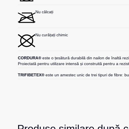
Nu călcați
Nu curățați chimic
CORDURA®
este o țesătură durabilă din nailon de înaltă rez
Proiectată pentru utilizare intensă și construită pentru a rezis
TRIFIBETEX®
este un amestec unic de trei tipuri de fibre: b
Produse similare după c