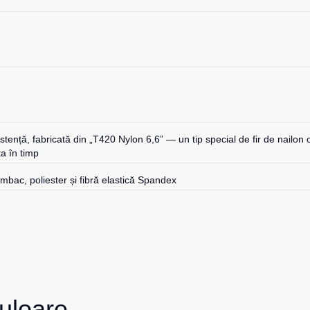
istență, fabricată din „T420 Nylon 6,6” — un tip special de fir de nailon
ta în timp
umbac, poliester și fibră elastică Spandex
uloare