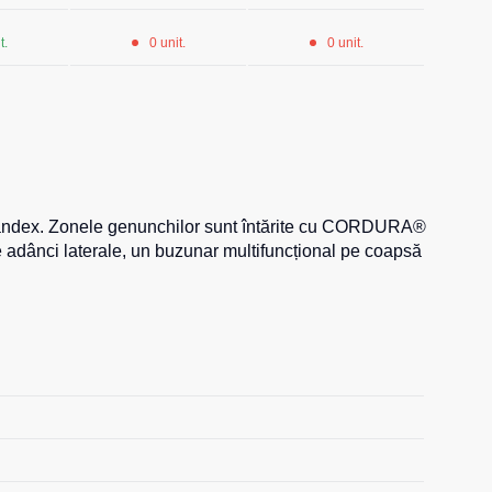
t.
0 unit.
0 unit.
 spandex. Zonele genunchilor sunt întărite cu CORDURA®
are adânci laterale, un buzunar multifuncțional pe coapsă