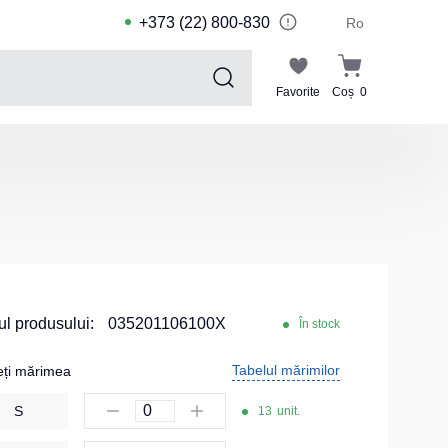
+373 (22) 800-830
Ro
Favorite
Coș
0
Sports collection
Costume de sport pentru copii
Jachete sport
Pantaloni de sport
Tricouri sport
Pantaloni scurți și leggings sport
l produsului:
035201106100X
În stock
Haine de înot
Tabelul mărimilor
eți mărimea
Costume Sport
S
13
unit.
Kituri pentru echipe