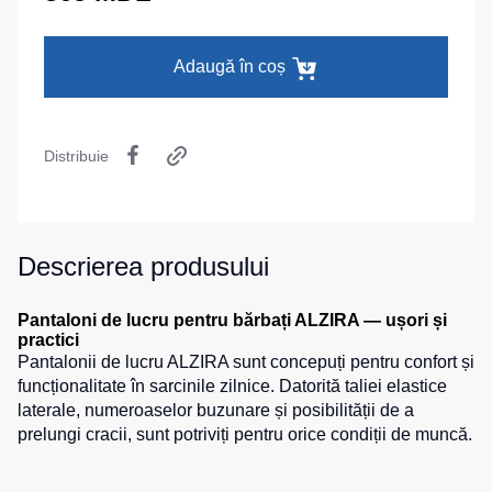
termică
camuflaj
MAX
La comandă
Pantaloni
Seria
Îmbrăcăminte
Adaugă în coș
călduroși
Neurum
specială
Pantaloni
Seria
pentru
Comfort
Șepci
copii
și
Distribuie
Seria
căciuli
Pantaloni
Professional
pentru
Chipiuri
Seria
lucru
Practic
Căciule
Descrierea produsului
Pantaloni
Seria
HoReCa
Eșarfe
Emerton
și
buff-
Pantaloni de lucru pentru bărbați ALZIRA — ușori și
pantaloni
uri
Seria
practici
medicali
Îmbrăcăminte
Pantalonii de lucru ALZIRA sunt concepuți pentru confort și
HoReCa
tactică
Blugi,
și
funcționalitate în sarcinile zilnice. Datorită taliei elastice
pantaloni
Medicină
laterale, numeroaselor buzunare și posibilității de a
Seria
pentru
MULTINORM
prelungi cracii, sunt potriviți pentru orice condiții de muncă.
Cagule
toate
Costume
zilele
medicale
Accesorii