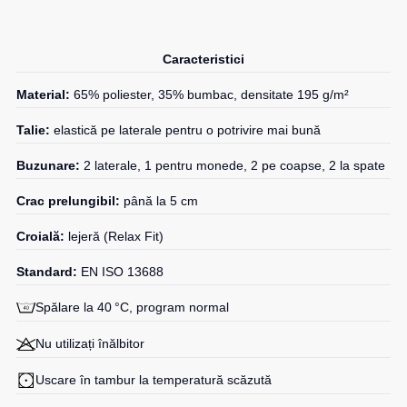
Salopete
Costume
Centură
pentru
pentru
Salopete
Caracteristici
agenții
scule
pu
de
vara
Material:
65% poliester, 35% bumbac, densitate 195 g/m²
pază
Cămașe
Salopete
Seria
Talie:
elastică pe laterale pentru o potrivire mai bună
pu
HoReCa
Șosete
iarna
Buzunare:
2 laterale, 1 pentru monede, 2 pe coapse, 2 la spate
Seria
Salopete
Pantaloni
KNOXFIELD
Crac prelungibil:
până la 5 cm
Outlet
scurți
Halate
Croială:
lejeră (Relax Fit)
Pantaloni
Veste
scurți
Standard:
EN ISO 13688
Veste
Îmbrăcăminte
pentru
izolate
lucru
impermeabilă
Spălare la 40 °C, program normal
Max
Pantaloni
Neo
Protecție
scurți
Nu utilizați înălbitor
Veste
la
casual
termice
temperaturi
Uscare în tambur la temperatură scăzută
Pantaloni
ridicate
Veste
scurți