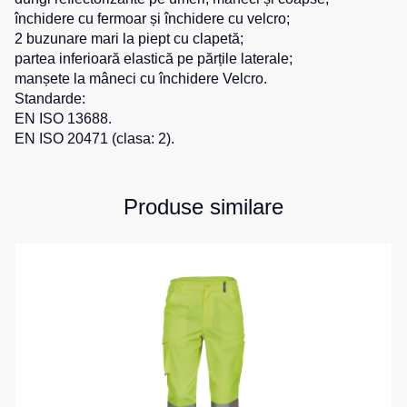
0
unit.
de
pentru
închidere cu fermoar și închidere cu velcro;
Hanorace
0
unit.
lucru
sport
2 buzunare mari la piept cu clapetă;
0
unit.
partea inferioară elastică pe părțile laterale;
Veste
Hanorace
Pantaloni
0
unit.
manșete la mâneci cu închidere Velcro.
reflectorizante
cu
scurți
Standarde:
fermoar
pentru
Veste
EN ISO 13688.
copii
pentru
Hanorac
EN ISO 20471 (clasa: 2).
copii
Tours
Îmbrăcăminte
Hanorace
cu
Combinezoane
vizibilitate
Produse similare
Hanorac
înaltă
Honorace
pentru
femei
Hanorac
pentru
copii