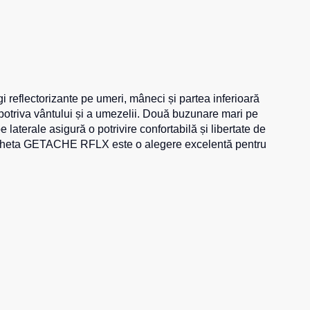
Șosete
Pantaloni scurți
Pantaloni scurți pentru lucru
reflectorizante pe umeri, mâneci și partea inferioară
Pantaloni scurți casual
împotriva vântului și a umezelii. Două buzunare mari pe
Pantaloni scurți pentru sport
laterale asigură o potrivire confortabilă și libertate de
 Jacheta GETACHE RFLX este o alegere excelentă pentru
Pantaloni scurți pentru copii
Îmbrăcăminte cu vizibilitate înaltă