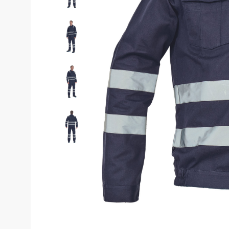
Costume de 
Echipamente de siguranță
Genunchiere
Pantaloni
Genți și rucsacuri
Pantaloni cam
Pantaloni căl
Chimie
Pantaloni pent
Echipamente de uz casnic
Pantaloni pen
Echipamente de stingere a
incendiilor
Pantaloni HoR
Blugi, pantalo
Gardă de protecție rutieră
Truse medicale
Salopete
Stamina
Salopete pu v
Imprimeuri
Salopete pu i
Salopete Outl
Țesături / Accesorii pentru croitorie
Aspiratoare industriale
Veste