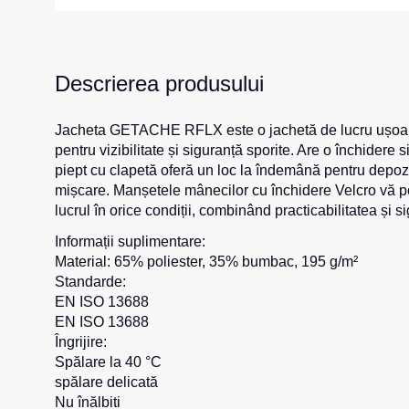
Girofare
Veste izolate
Veste termice
Instrumente
Descrierea produsului
Veste de lucr
La comandă
Veste reflecto
Jacheta GETACHE RFLX este o jachetă de lucru ușoară pe
Veste pentru c
pentru vizibilitate și siguranță sporite. Are o închider
piept cu clapetă oferă un loc la îndemână pentru depozita
Combinezo
mișcare. Manșetele mânecilor cu închidere Velcro vă p
lucrul în orice condiții, combinând practicabilitatea și s
Informații suplimentare:
Material: 65% poliester, 35% bumbac, 195 g/m²
Standarde:
EN ISO 13688
EN ISO 13688
Îngrijire:
Spălare la 40 °C
spălare delicată
Nu înălbiti