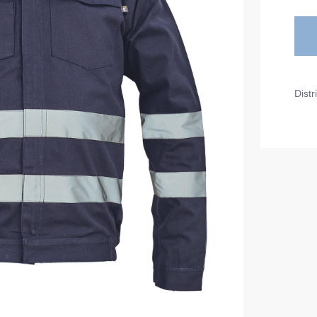
Diverse
iarnă
Tricouri pentru copii
Șorțuri
uflaj
Costume
duroși
Distr
ru copii
Seria MAX
tru lucru
Seria Neurum
eCa și pantaloni medicali
Seria Comfort
ni pentru toate zilele
Seria Professional
Seria Practic
Seria Emerton
ara
Seria Îmbrăcăminte tactică
arna
Seria MULTINORM
et
Costume medicale
Costume pentru agenții de pază