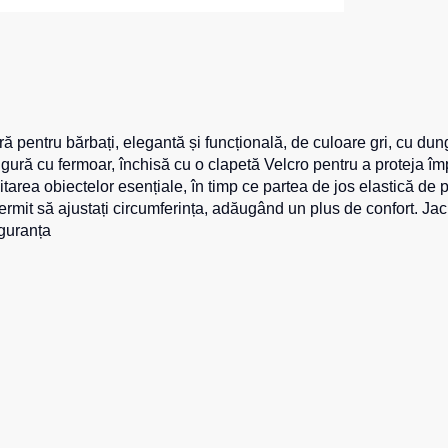
 Max Neo
Seria HoReCa
Seria KNOXFIELD
u
Halate
rizante
ntru bărbați, elegantă și funcțională, de culoare gri, cu dungi 
Îmbrăcăminte impermeabilă
opii
e sigură cu fermoar, închisă cu o clapetă Velcro pentru a proteja 
rea obiectelor esențiale, în timp ce partea de jos elastică de pe 
ane
Protecție la temperaturi ridicate
ermit să ajustați circumferința, adăugând un plus de confort.
iguranța
Hanorace
Hanorace cu fermoar
Hanorac Tours
Hanorace
Hanorac
Honorace pentru femei
Hanorac pentru copii