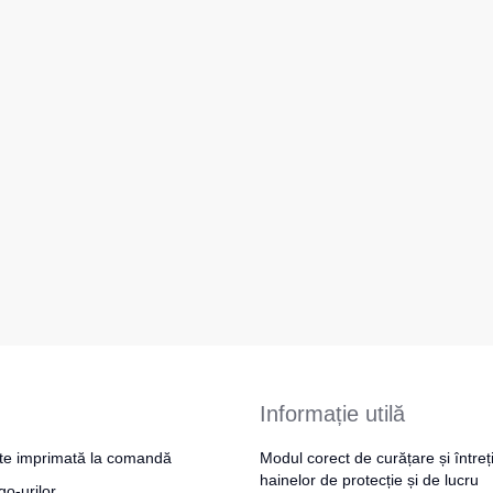
Informație utilă
te imprimată la comandă
Modul corect de curățare și întreț
hainelor de protecție și de lucru
go-urilor