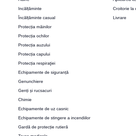
Incălțăminte
Croitorie l
Încălțăminte casual
Livrare
Protecția mâinilor
Protecția ochilor
Protecția auzului
Protecția capului
Protecția respiraţiei
Echipamente de siguranță
Genunchiere
Genți și rucsacuri
Chimie
Echipamente de uz casnic
Echipamente de stingere a incendiilor
Gardă de protecție rutieră