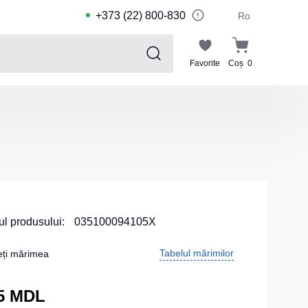
+373 (22) 800-830
Ro
Favorite
Coș
0
Sports collection
Costume de sport pentru copii
Jachete sport
Pantaloni de sport
Tricouri sport
Pantaloni scurți și leggings sport
l produsului:
035100094105X
Haine de înot
Tabelul mărimilor
eți mărimea
Costume Sport
Kituri pentru echipe
5 MDL