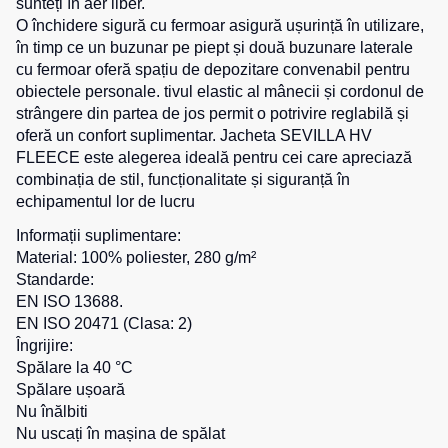
sunteți în aer liber.
O închidere sigură cu fermoar asigură ușurință în utilizare,
Salopete
Costume
Centură
în timp ce un buzunar pe piept și două buzunare laterale
pentru
pentru
Salopete
cu fermoar oferă spațiu de depozitare convenabil pentru
agenții
scule
pu
de
obiectele personale. tivul elastic al mânecii și cordonul de
vara
pază
strângere din partea de jos permit o potrivire reglabilă și
Cămașe
Salopete
oferă un confort suplimentar. Jacheta SEVILLA HV
Seria
pu
FLEECE este alegerea ideală pentru cei care apreciază
HoReCa
Șosete
iarna
combinația de stil, funcționalitate și siguranță în
Seria
echipamentul lor de lucru
Salopete
Pantaloni
KNOXFIELD
Outlet
scurți
Informații suplimentare:
Material: 100% poliester, 280 g/m²
Halate
Pantaloni
Veste
Standarde:
scurți
EN ISO 13688.
Veste
Îmbrăcăminte
pentru
izolate
EN ISO 20471 (Clasa: 2)
lucru
impermeabilă
Max
Îngrijire:
Pantaloni
Neo
Spălare la 40 °C
Protecție
scurți
Spălare ușoară
Veste
la
casual
Nu înălbiti
termice
temperaturi
Pantaloni
Nu uscați în mașina de spălat
ridicate
Veste
scurți