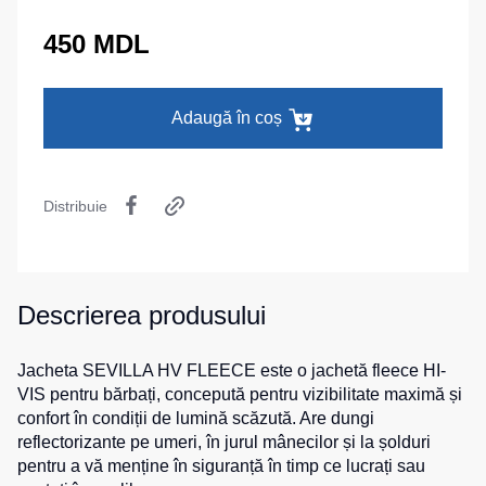
termică
camuflaj
MAX
La comandă
450 MDL
Pantaloni
Seria
Îmbrăcăminte
călduroși
Neurum
specială
Pantaloni
Seria
Adaugă în coș
pentru
Comfort
Șepci
copii
și
Seria
căciuli
Pantaloni
Professional
pentru
Distribuie
Chipiuri
Seria
lucru
Practic
Căciule
Pantaloni
Seria
HoReCa
Eșarfe
Emerton
și
buff-
Descrierea produsului
pantaloni
uri
Seria
medicali
Îmbrăcăminte
HoReCa
Jacheta SEVILLA HV FLEECE este o jachetă fleece HI-
tactică
Blugi,
și
VIS pentru bărbați, concepută pentru vizibilitate maximă și
pantaloni
Medicină
Seria
confort în condiții de lumină scăzută. Are dungi
pentru
MULTINORM
Cagule
reflectorizante pe umeri, în jurul mânecilor și la șolduri
toate
Costume
pentru a vă menține în siguranță în timp ce lucrați sau
zilele
medicale
Accesorii