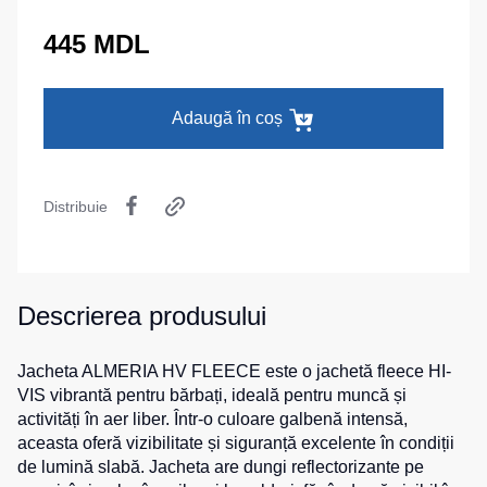
termică
camuflaj
MAX
La comandă
445 MDL
Pantaloni
Seria
Îmbrăcăminte
călduroși
Neurum
specială
Pantaloni
Seria
Adaugă în coș
pentru
Comfort
Șepci
copii
și
Seria
căciuli
Pantaloni
Professional
pentru
Distribuie
Chipiuri
Seria
lucru
Practic
Căciule
Pantaloni
Seria
HoReCa
Eșarfe
Emerton
și
buff-
Descrierea produsului
pantaloni
uri
Seria
medicali
Îmbrăcăminte
HoReCa
Jacheta ALMERIA HV FLEECE este o jachetă fleece HI-
tactică
Blugi,
și
VIS vibrantă pentru bărbați, ideală pentru muncă și
pantaloni
Medicină
Seria
activități în aer liber. Într-o culoare galbenă intensă,
pentru
MULTINORM
Cagule
aceasta oferă vizibilitate și siguranță excelente în condiții
toate
Costume
de lumină slabă. Jacheta are dungi reflectorizante pe
zilele
medicale
Accesorii