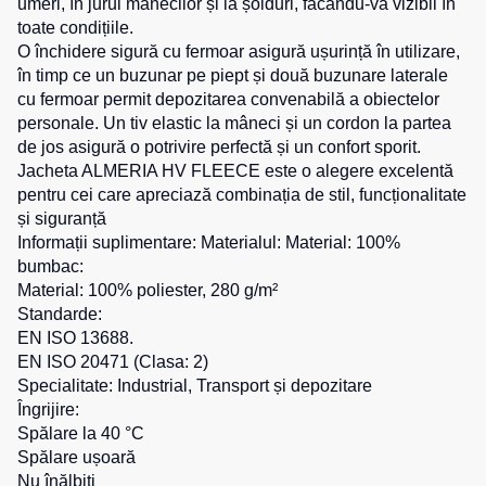
umeri, în jurul mânecilor și la șolduri, făcându-vă vizibil în
toate condițiile.
Salopete
Costume
Centură
O închidere sigură cu fermoar asigură ușurință în utilizare,
pentru
pentru
Salopete
în timp ce un buzunar pe piept și două buzunare laterale
agenții
scule
pu
de
cu fermoar permit depozitarea convenabilă a obiectelor
vara
pază
personale. Un tiv elastic la mâneci și un cordon la partea
Cămașe
Salopete
de jos asigură o potrivire perfectă și un confort sporit.
Seria
pu
Jacheta ALMERIA HV FLEECE este o alegere excelentă
HoReCa
Șosete
iarna
pentru cei care apreciază combinația de stil, funcționalitate
Seria
și siguranță
Salopete
Pantaloni
KNOXFIELD
Informații suplimentare: Materialul: Material: 100%
Outlet
scurți
bumbac:
Halate
Pantaloni
Material: 100% poliester, 280 g/m²
Veste
scurți
Standarde:
Veste
Îmbrăcăminte
pentru
EN ISO 13688.
izolate
lucru
impermeabilă
EN ISO 20471 (Clasa: 2)
Max
Specialitate: Industrial, Transport și depozitare
Pantaloni
Neo
Protecție
scurți
Îngrijire:
Veste
la
casual
Spălare la 40 °C
termice
temperaturi
Spălare ușoară
Pantaloni
ridicate
Nu înălbiti
Veste
scurți