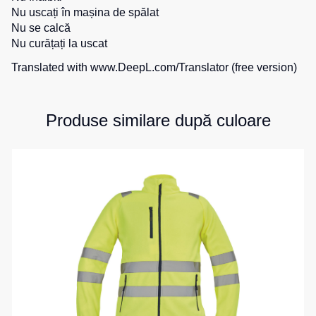
Nu uscați în mașina de spălat
de
pentru
Hanorace
lucru
Nu se calcă
sport
Nu curățați la uscat
Veste
Hanorace
Pantaloni
reflectorizante
cu
scurți
Translated with www.DeepL.com/Translator (free version)
fermoar
pentru
Veste
copii
pentru
Hanorac
copii
Tours
Produse similare după culoare
Îmbrăcăminte
Hanorace
cu
Combinezoane
vizibilitate
Hanorac
înaltă
Honorace
pentru
femei
Hanorac
pentru
copii