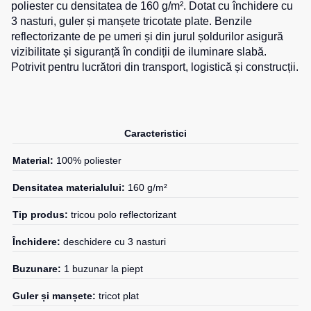
poliester cu densitatea de 160 g/m². Dotat cu închidere cu
1
unit.
de
pentru
1
unit.
3 nasturi, guler și manșete tricotate plate. Benzile
0
unit.
Hanorace
lucru
sport
0
unit.
reflectorizante de pe umeri și din jurul șoldurilor asigură
1
unit.
Veste
Hanorace
Pantaloni
vizibilitate și siguranță în condiții de iluminare slabă.
0
unit.
reflectorizante
cu
scurți
0
unit.
Potrivit pentru lucrători din transport, logistică și construcții.
fermoar
pentru
Veste
copii
0
unit.
pentru
Hanorac
copii
Tours
Îmbrăcăminte
Caracteristici
Hanorace
cu
Combinezoane
vizibilitate
Hanorac
Material:
100% poliester
înaltă
Honorace
Densitatea materialului:
160 g/m²
pentru
femei
Tip produs:
tricou polo reflectorizant
Hanorac
Închidere:
deschidere cu 3 nasturi
pentru
copii
Buzunare:
1 buzunar la piept
Guler și manșete:
tricot plat