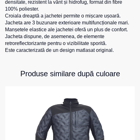
densitate, rezistent la vânt și hidrofug, format din fibre
de
pentru
100% poliester.
Hanorace
lucru
sport
Croiala dreaptă a jachetei permite o mișcare ușoară.
Veste
Hanorace
Pantaloni
Jacheta are 3 buzunare exterioare multifuncționale mari.
reflectorizante
cu
scurți
Manșetele elastice ale jachetei oferă un plus de confort.
fermoar
pentru
Jacheta dispune, de asemenea, de elemente
Veste
copii
retroreflectorizante pentru o vizibilitate sporită.
pentru
Hanorac
Este caracterizată de un design matlasat original.
copii
Tours
Îmbrăcăminte
Hanorace
cu
Combinezoane
vizibilitate
Hanorac
Produse similare după culoare
înaltă
Honorace
pentru
femei
Hanorac
pentru
copii