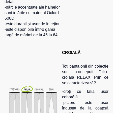
detalii
-părțile accentuate ale hainelor
sunt întărite cu material Oxford
600D
-este durabil și ușor de întreținut
-este disponibilă într-o gamă
largă de mărimi de la 46 la 64
CROIALĂ
Toți pantalonii din colecție
sunt concepuți într-o
croială RELAX. Prin ce
se caracterizează?
-croți cu talia ușor
coborâtă
-piciorul este ușor
îngustat de la coapsă