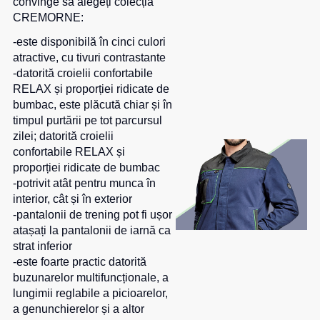
convinge să alegeți colecția
CREMORNE:
-este disponibilă în cinci culori
atractive, cu tivuri contrastante
-datorită croielii confortabile
RELAX și proporției ridicate de
bumbac, este plăcută chiar și în
timpul purtării pe tot parcursul
zilei; datorită croielii
confortabile RELAX și
proporției ridicate de bumbac
-potrivit atât pentru munca în
interior, cât și în exterior
-pantalonii de trening pot fi ușor
atașați la pantalonii de iarnă ca
strat inferior
-este foarte practic datorită
buzunarelor multifuncționale, a
lungimii reglabile a picioarelor,
a genunchierelor și a altor