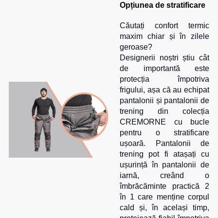
Opțiunea de stratificare
Salopete
Costume
Centură
pentru
pentru
Căutați confort termic
Salopete
agenții
scule
maxim chiar și în zilele
pu
de
geroase?
vara
pază
Cămașe
Designerii noștri știu cât
Salopete
de importantă este
Seria
pu
HoReCa
Șosete
protecția împotriva
iarna
frigului, așa că au echipat
Seria
Salopete
pantalonii și pantalonii de
Pantaloni
KNOXFIELD
Outlet
trening din colecția
scurți
CREMORNE cu bucle
Halate
Pantaloni
Veste
pentru o stratificare
scurți
ușoară. Pantalonii de
Veste
Îmbrăcăminte
pentru
trening pot fi atașați cu
izolate
lucru
impermeabilă
ușurință în pantalonii de
Max
Pantaloni
iarnă, creând o
Neo
Protecție
scurți
îmbrăcăminte practică 2
Veste
la
casual
în 1 care menține corpul
termice
temperaturi
cald și, în același timp,
Pantaloni
ridicate
Veste
scurți