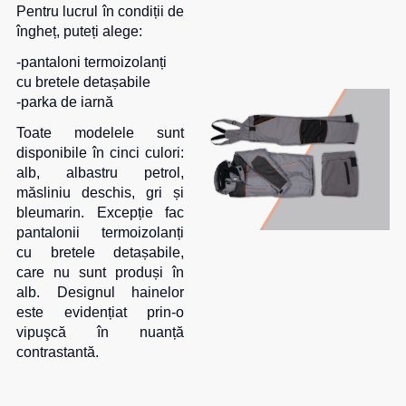
termică
camuflaj
MAX
Pentru lucrul în condiții de
îngheț, puteți alege:
La comandă
Pantaloni
Seria
Îmbrăcăminte
călduroși
Neurum
-pantaloni termoizolanți
specială
cu bretele detașabile
Pantaloni
Seria
-parka de iarnă
pentru
Comfort
Șepci
copii
și
Seria
Toate modelele sunt
căciuli
Pantaloni
Professional
disponibile în cinci culori:
pentru
alb, albastru petrol,
Chipiuri
Seria
lucru
măsliniu deschis, gri și
Practic
Căciule
bleumarin. Excepție fac
Pantaloni
Seria
pantalonii termoizolanți
HoReCa
Eșarfe
Emerton
și
buff-
cu bretele detașabile,
pantaloni
uri
care nu sunt produși în
Seria
medicali
Îmbrăcăminte
alb. Designul hainelor
HoReCa
tactică
este evidențiat prin-o
Blugi,
și
vipuşcă în nuanță
pantaloni
Medicină
Seria
contrastantă.
pentru
MULTINORM
Cagule
toate
Costume
zilele
medicale
Accesorii