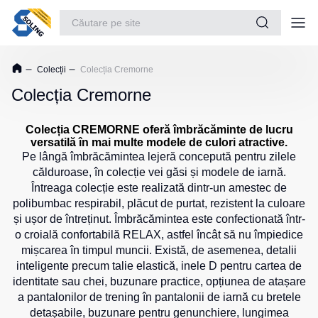
Costume de lucru
Colecții
Colecția Cremorne
Scurte
Tricouri
Sports
Haine
collection
Colecția Cremorne
Geaca
Tricouri
de
dama
Incălțăminte
Costume
iarna
de
Colecția CREMORNE oferă îmbrăcăminte de lucru
Tricouri
Încălțăminte casual
pentru
sport
versatilă în mai multe modele de culori atractive.
Teesta
lucru
pentru
Pe lângă îmbrăcămintea lejeră concepută pentru zilele
Protecția mâinilor
copii
Tricouri
călduroase, în colecție vei găsi și modele de iarnă.
Geaca
polo
Protecția ochilor
Întreaga colecție este realizată dintr-un amestec de
de
Jachete
Dhanu
lucru
polibumbac respirabil, plăcut de purtat, rezistent la culoare
sport
Protecția auzului
și ușor de întreținut. Îmbrăcămintea este confectionată într-
Tricouri
Gecile
Pantaloni
polo
o croială confortabilă RELAX, astfel încât să nu împiedice
Protecția capului
Softshell
de
STAR
mișcarea în timpul muncii. Există, de asemenea, detalii
sport
Gecile
Protecția respiraţiei
inteligente precum talie elastică, inele D pentru cartea de
Tricouri
casual
Tricouri
identitate sau chei, buzunare practice, opțiunea de atașare
dama
Echipamente de siguranță
sport
a pantalonilor de trening în pantalonii de iarnă cu bretele
Gecile
Surma
detașabile, buzunare pentru genunchiere, lungimea
de
Genunchiere
Pantaloni