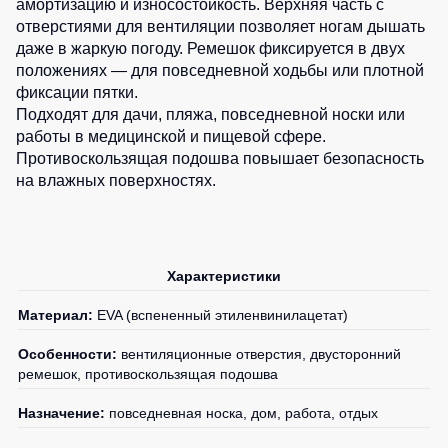
амортизацию и износостойкость. Верхняя часть с
Детские
отверстиями для вентиляции позволяет ногам дышать
жилеты
Батники
даже в жаркую погоду. Ремешок фиксируется в двух
/
положениях — для повседневной ходьбы или плотной
Комбинезоны
Толстовки
фиксации пятки.
Подходят для дачи, пляжа, повседневной носки или
Батники
работы в медицинской и пищевой сфере.
на
Противоскользящая подошва повышает безопасность
молнии
на влажных поверхностях.
Батники
Tours
Свитшоты
Худи
Характеристики
Женские
Материал:
EVA (вспененный этиленвинилацетат)
батники
Особенности:
вентиляционные отверстия, двусторонний
Детские
ремешок, противоскользящая подошва
батники
Назначение:
повседневная носка, дом, работа, отдых