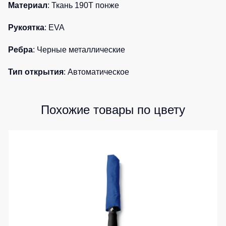
Материал
: Ткань 190T понже
Детские
жилеты
Батники
Рукоятка
: EVA
/
Комбинезоны
Толстовки
Ребра
: Черные металлические
Батники
на
Тип открытия
: Автоматическое
молнии
Батники
Tours
Похожие товары по цвету
Свитшоты
Худи
Женские
батники
Детские
батники