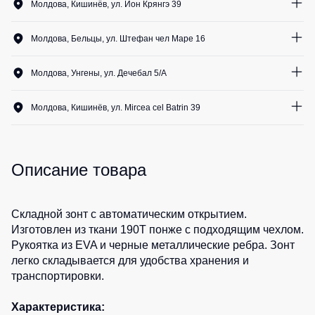
Медицинские
Молдова, Кишинёв, ул. Ион Крянгэ 39
Рубашки
не
костюмы
1
шт.
утепленные
Костюмы
Носки
Молдова, Бельцы, ул. Штефан чел Маре 16
Полукомбинезоны
для
1
шт.
утепленные
охраны
Шорты
Молдова, Унгены, ул. Дечебал 5/A
Полукомбинезоны
Серия
0
шт.
Шорты
Outlet
Хорека
рабочие
Молдова, Кишинёв, ул. Mircea cel Batrin 39
Серия
0
шт.
Шорты
Жилеты
KNOXFIELD
повседневные
Жилеты
Описание товара
Шорты
утепленные
Халаты
спортивные
Max
Neo
Защита
Детские
Складной зонт с автоматическим открытием.
от
шорты
Жилеты
Изготовлен из ткани 190T понже с подходящим чехлом.
влаги
утепленные
Рукоятка из EVA и черные металлические ребра. Зонт
Одежда
Жилеты
легко складывается для удобства хранения и
высокой
Защита
неутепленные
транспортировки.
видимости
от
Жилеты
повышенных
Характеристика:
светоотражающие
температур