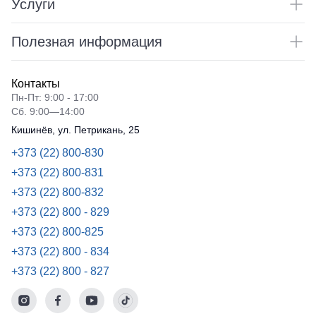
Услуги
Рубашки
не
Детские
утепленные
батники
Носки
Полезная информация
Полукомбинезоны
утепленные
Шорты
Контакты
Полукомбинезоны
Шорты
Пн-Пт: 9:00 - 17:00
Outlet
рабочие
Сб. 9:00—14:00
Кишинёв, ул. Петрикань, 25
Шорты
повседневн
+373 (22) 800-830
Шорты
+373 (22) 800-831
спортивные
+373 (22) 800-832
Детские
+373 (22) 800 - 829
шорты
+373 (22) 800-825
Одежда
+373 (22) 800 - 834
высокой
+373 (22) 800 - 827
видимости