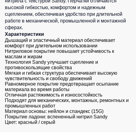
нитрила с текстурой Sandy. Перчатки отличаются
Детские
высокой гибкостью, комфортом и надежным
жилеты
Батники
сцеплением, обеспечивая удобство при длительной
/
работе в механической, промышленной и монтажной
Комбинезоны
Толстовки
сферах.
Характеристики
Батники
Дышащий и эластичный материал обеспечивает
на
комфорт при длительном использовании
молнии
Нитриловое покрытие повышает устойчивость к
маслам и жирам
Батники
Технология Sandy улучшает сцепление и
Tours
противоскользящие свойства
Мягкая и гибкая структура обеспечивает высокую
Свитшоты
чувствительность и свободу движений
Худи
Равномерное покрытие предотвращает осыпание
материала во время работы
Женские
Отличная растяжимость и износостойкость
батники
Подходят для механических, монтажных, ремонтных и
промышленных работ
Детские
Материал основы: нейлон и спандекс (15G)
батники
Покрытие ладони: вспененный нитрил Sandy
Цвет: красный / серый