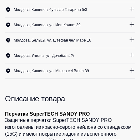
Медицинские
Рубашки
12
шт.
не
костюмы
Молдова, Кишинёв, бульвар Гагарина 5/3
утепленные
Костюмы
Носки
0
шт.
Полукомбинезоны
для
Молдова, Кишинёв, ул. Ион Крянгэ 39
утепленные
охраны
Шорты
0
шт.
Полукомбинезоны
Серия
Молдова, Бельцы, ул. Штефан чел Маре 16
Шорты
Outlet
Хорека
рабочие
0
шт.
Серия
Молдова, Унгены, ул. Дечебал 5/A
Шорты
Жилеты
KNOXFIELD
0
шт.
повседневные
Жилеты
Молдова, Кишинёв, ул. Mircea cel Batrin 39
Шорты
утепленные
Халаты
12
шт.
спортивные
Max
Neo
Защита
Детские
от
шорты
Описание товара
Жилеты
влаги
утепленные
Одежда
Перчатки SuperTECH SANDY PRO
Жилеты
высокой
Защита
Защитные перчатки SuperTECH SANDY PRO
неутепленные
видимости
от
изготовлены из красно-серого нейлона со спандексом
Жилеты
повышенных
(15G) и имеют покрытие ладони из вспененного
светоотражающие
температур