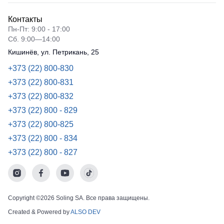
Рубашки
не
Детские
Контакты
утепленные
батники
Носки
Пн-Пт: 9:00 - 17:00
Полукомбинезоны
Сб. 9:00—14:00
утепленные
Шорты
Кишинёв, ул. Петрикань, 25
Полукомбинезоны
Шорты
+373 (22) 800-830
Outlet
рабочие
+373 (22) 800-831
Шорты
+373 (22) 800-832
повседневн
+373 (22) 800 - 829
Шорты
+373 (22) 800-825
спортивные
+373 (22) 800 - 834
Детские
+373 (22) 800 - 827
шорты
Copyright ©2026 Soling SA. Все права защищены.
Created & Powered by
ALSO DEV