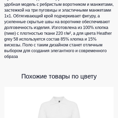
0
шт.
удобная модель с ребристым воротником и манжетами,
1
шт.
Детские
застежкой на три пуговицы и эластичными манжетами
жилеты
Батники
0
шт.
1x1. Обтягивающий крой подчеркивает фигуру, а
/
усиленные скрытые швы на воротнике обеспечивают
Комбинезоны
Толстовки
долговечность изделия. Изготовлена из 100% хлопка
Батники
(пике) с плотностью ткани 220 г/м², а для цвета Heather
на
grey 58 используется состав 85% хлопка и 15%
молнии
вискозы. Поло с таким дизайном станет отличным
Батники
выбором для создания элегантного и современного
Tours
образа
Свитшоты
Худи
Похожие товары по цвету
Женские
батники
Детские
батники