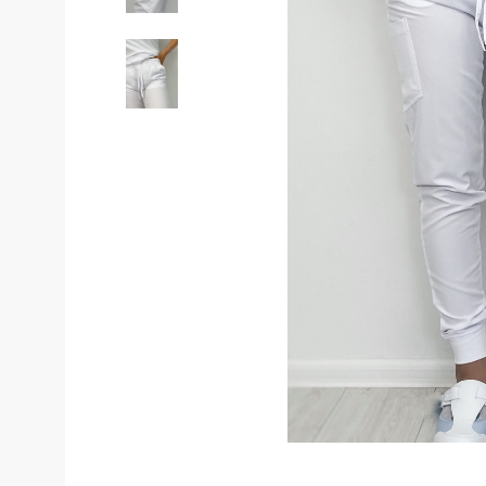
Костюмы у
Страховочное оборудование
Наколенники
Штаны (Брю
Сумки и Рюкзаки
Камуфляжны
Утепленные 
Химия
Детские шта
Хозинвентарь
Штаны для р
Противопожарное оборудование
Брюки ХоРеК
Дорожное ограждение
Джинсы, брю
Аптечки
Полукомби
Stamina
Полукомбине
Принты
Полукомбине
Ткани / Фурнитура
Полукомбине
Промышленные пылесосы
Жилеты
Мигалки