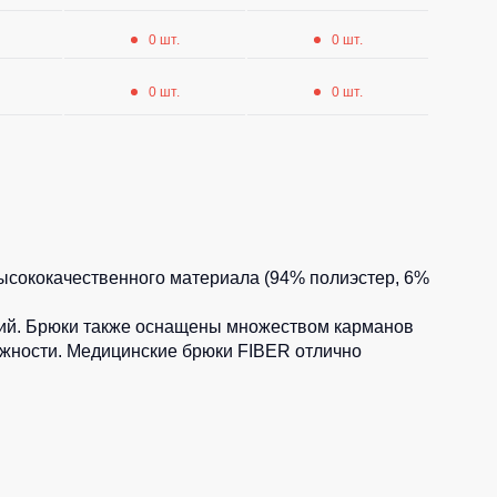
0 шт.
0 шт.
0 шт.
0 шт.
ысококачественного материала (94% полиэстер, 6%
ений. Брюки также оснащены множеством карманов
ежности. Медицинские брюки FIBER отлично