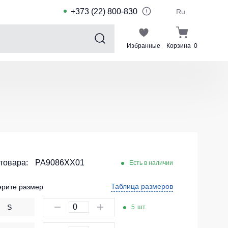
+373 (22) 800-830
Ru
Избранные
Корзина
0
Sports collection
Спортивные костюмы для детей
Спортивные куртки
Спортивные штаны
Футболки для спорта
Шорты и леггинсы для спорта
 товара:
PA9086XX01
Есть в наличии
Одежда для плавания
Таблица размеров
рите размер
Спортивные костюмы
S
5
шт.
Комплекты для команд