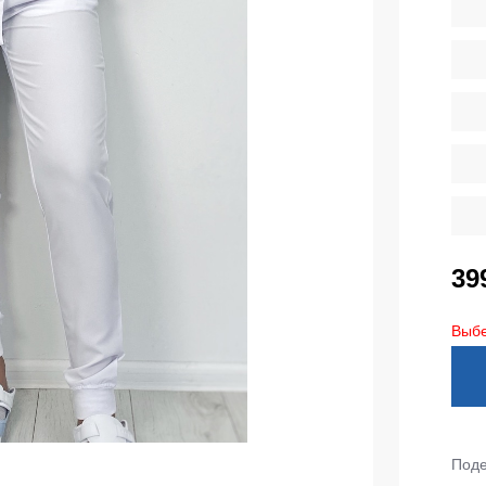
тепленные
Детские футболки
ки)
Фартуки
е брюки
Костюмы
брюки
ны
Серия MAX
аботы
Серия Neurum
а и медицина
Серия Comfort
ки на каждый день
Серия Professional
39
Серия Practic
незоны
Выбе
Серия Emerton
зоны не утепленные
Серия Тактической одежды
зоны утепленные
Серия MULTINORM
зоны Outlet
Медицинские костюмы
Поде
Костюмы для охраны