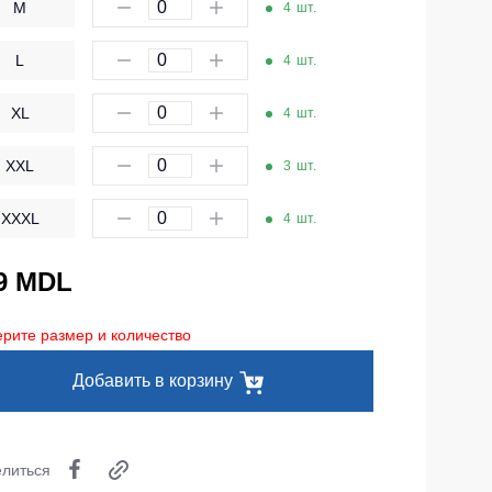
M
4
шт.
Одноразовая спецодежда
L
Термобелье
4
шт.
Специальная одежда
XL
4
шт.
Головные уборы
XXL
3
шт.
Кепки
XXXL
4
шт.
Шапки
Баффы
9 MDL
Головные уборы ХоРеКа и Медицина
рите размер и количество
Балаклавы
Добавить в корзину
Аксессуары
Пояс для инструментов
литься
Рубашки