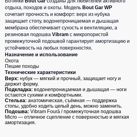
Ботинки
Bout Gar
созданы для любителей активного
Детские
отдыха, походов и охоты. Модель
Bout Gar WP
жилеты
Батники
сочетает прочность и комфорт: верх из нубука
/
защищает стопу, водонепроницаемая и дышащая
Комбинезоны
Толстовки
мембрана обеспечивает сухость и вентиляцию, а
резиновая подошва
Vibram
с микропористой
Батники
промежуточной подошвой гарантирует амортизацию и
на
устойчивость на любых поверхностях.
молнии
Назначение и использование
Батники
Охота
Tours
Пешие походы
Технические характеристики
Свитшоты
Верх:
нубук — мягкий и прочный, защищает ногу и
держит форму.
Худи
Подкладка:
водонепроницаемая и дышащая — ноги
Женские
остаются сухими и комфортными.
батники
Стелька:
анатомическая, съёмная — поддержка
стопы, удобно ходить целый день, можно заменить.
Детские
Подошва:
Vibram Fourà / промежуточная подошва
батники
Micro — отличное сцепление с поверхностью и мягкая
амортизация.