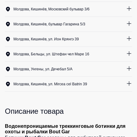
Медицинские
0
шт.
Рубашки
не
костюмы
Молдова, Кишинёв, Московский бульвар 3/6
утепленные
0
шт.
Костюмы
Носки
0
шт.
Полукомбинезоны
для
Молдова, Кишинёв, бульвар Гагарина 5/3
0
шт.
утепленные
0
шт.
охраны
Шорты
1
шт.
Полукомбинезоны
Серия
Молдова, Кишинёв, ул. Ион Крянгэ 39
0
шт.
Шорты
1
шт.
Outlet
Хорека
рабочие
0
шт.
Серия
Молдова, Бельцы, ул. Штефан чел Маре 16
1
шт.
Шорты
Жилеты
0
шт.
KNOXFIELD
0
шт.
повседневные
Жилеты
Молдова, Унгены, ул. Дечебал 5/A
0
шт.
Шорты
0
шт.
утепленные
Халаты
0
шт.
спортивные
Max
Молдова, Кишинёв, ул. Mircea cel Batrin 39
0
шт.
Neo
Защита
0
шт.
Детские
0
шт.
от
шорты
Жилеты
0
шт.
влаги
утепленные
0
шт.
Одежда
Описание товара
Жилеты
0
шт.
высокой
Защита
неутепленные
видимости
от
Водонепроницаемые треккинговые ботинки для
Жилеты
повышенных
охоты и рыбалки Bout Gar
светоотражающие
температур