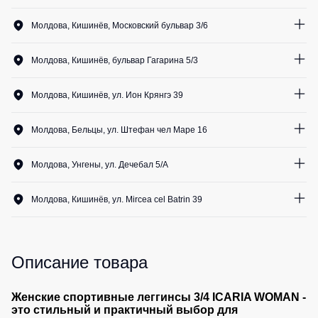
Медицинские
Рубашки
0
шт.
не
костюмы
Молдова, Кишинёв, Московский бульвар 3/6
утепленные
0
шт.
Костюмы
Носки
0
шт.
Полукомбинезоны
для
Молдова, Кишинёв, бульвар Гагарина 5/3
0
шт.
утепленные
охраны
0
шт.
Шорты
0
шт.
Полукомбинезоны
0
шт.
Серия
Шорты
Молдова, Кишинёв, ул. Ион Крянгэ 39
0
шт.
Outlet
Хорека
0
шт.
рабочие
0
шт.
0
шт.
Серия
Молдова, Бельцы, ул. Штефан чел Маре 16
1
шт.
Шорты
Жилеты
0
шт.
KNOXFIELD
повседневные
1
шт.
Жилеты
1
шт.
Молдова, Унгены, ул. Дечебал 5/A
0
шт.
Шорты
утепленные
Халаты
0
шт.
спортивные
0
шт.
Max
0
шт.
Neo
Молдова, Кишинёв, ул. Mircea cel Batrin 39
0
шт.
Защита
Детские
0
шт.
0
шт.
от
шорты
Жилеты
0
шт.
влаги
0
шт.
утепленные
0
шт.
Одежда
Описание товара
Жилеты
0
шт.
высокой
Защита
0
шт.
неутепленные
видимости
от
Жилеты
0
шт.
Женские спортивные леггинсы 3/4 ICARIA WOMAN -
повышенных
это стильный и практичный выбор для
светоотражающие
температур