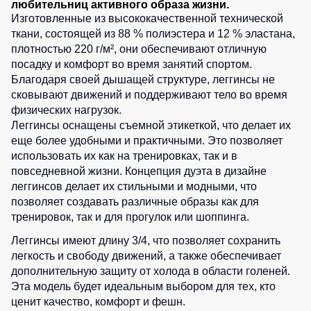
любительниц активного образа жизни.
Детские
Изготовленные из высококачественной технической
жилеты
Батники
ткани, состоящей из 88 % полиэстера и 12 % эластана,
/
плотностью 220 г/м², они обеспечивают отличную
Комбинезоны
Толстовки
посадку и комфорт во время занятий спортом.
Благодаря своей дышащей структуре, леггинсы не
Батники
сковывают движений и поддерживают тело во время
на
физических нагрузок.
молнии
Леггинсы оснащены съемной этикеткой, что делает их
Батники
еще более удобными и практичными. Это позволяет
Tours
использовать их как на тренировках, так и в
Свитшоты
повседневной жизни. Концепция дуэта в дизайне
леггинсов делает их стильными и модными, что
Худи
позволяет создавать различные образы как для
Женские
тренировок, так и для прогулок или шоппинга.
батники
Леггинсы имеют длину 3/4, что позволяет сохранить
Детские
легкость и свободу движений, а также обеспечивает
батники
дополнительную защиту от холода в области голеней.
Эта модель будет идеальным выбором для тех, кто
ценит качество, комфорт и фешн.