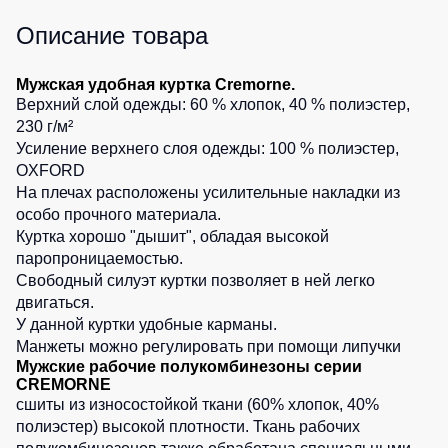
Детские
Описание товара
жилеты
Батники
/
Мужская удобная куртка Cremorne.
Комбинезоны
Толстовки
Верхний слой одежды: 60 % хлопок, 40 % полиэстер,
Батники
230 г/м²
на
Усиление верхнего слоя одежды: 100 % полиэстер,
молнии
OXFORD
Батники
На плечах расположены усилительные накладки из
Tours
особо прочного материала.
Куртка хорошо "дышит", обладая высокой
Свитшоты
паропроницаемостью.
Худи
Свободный силуэт куртки позволяет в ней легко
двигаться.
Женские
У данной куртки удобные карманы.
батники
Манжеты можно регулировать при помощи липучки
Детские
Мужские рабочие полукомбинезоны серии
батники
CREMORNE
сшиты из износостойкой ткани (60% хлопок, 40%
полиэстер) высокой плотности. Ткань рабочих