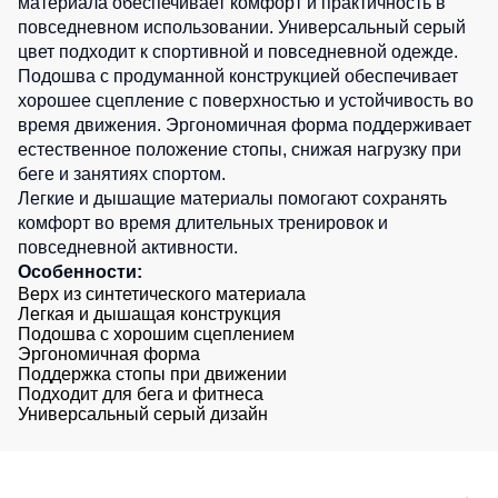
материала обеспечивает комфорт и практичность в
0
шт.
Детские
повседневном использовании. Универсальный серый
жилеты
Батники
цвет подходит к спортивной и повседневной одежде.
/
Подошва с продуманной конструкцией обеспечивает
Комбинезоны
Толстовки
хорошее сцепление с поверхностью и устойчивость во
время движения. Эргономичная форма поддерживает
Батники
естественное положение стопы, снижая нагрузку при
на
беге и занятиях спортом.
молнии
Легкие и дышащие материалы помогают сохранять
Батники
комфорт во время длительных тренировок и
Tours
повседневной активности.
Свитшоты
Особенности:
Верх из синтетического материала
Худи
Легкая и дышащая конструкция
Подошва с хорошим сцеплением
Женские
Эргономичная форма
батники
Поддержка стопы при движении
Подходит для бега и фитнеса
Детские
Универсальный серый дизайн
батники