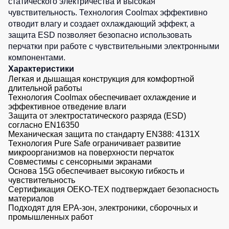
статического электричества и высокая
Детские
чувствительность. Технология Coolmax эффективно
жилеты
Батники
отводит влагу и создает охлаждающий эффект, а
/
защита ESD позволяет безопасно использовать
Комбинезоны
Толстовки
перчатки при работе с чувствительными электронными
компонентами.
Батники
Характеристики
на
Легкая и дышащая конструкция для комфортной
молнии
длительной работы
Технология Coolmax обеспечивает охлаждение и
Батники
эффективное отведение влаги
Tours
Защита от электростатического разряда (ESD)
Свитшоты
согласно EN16350
Механическая защита по стандарту EN388: 4131X
Худи
Технология Pure Safe ограничивает развитие
микроорганизмов на поверхности перчаток
Женские
Совместимы с сенсорными экранами
батники
Основа 15G обеспечивает высокую гибкость и
чувствительность
Детские
Сертификация OEKO-TEX подтверждает безопасность
батники
материалов
Подходят для EPA-зон, электроники, сборочных и
промышленных работ