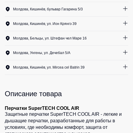
Медицинские
Рубашки
12
шт.
не
костюмы
Молдова, Кишинёв, бульвар Гагарина 5/3
утепленные
12
шт.
Костюмы
Носки
0
шт.
Полукомбинезоны
для
Молдова, Кишинёв, ул. Ион Крянгэ 39
утепленные
охраны
0
шт.
Шорты
12
шт.
Полукомбинезоны
Серия
Молдова, Бельцы, ул. Штефан чел Маре 16
Шорты
12
шт.
Outlet
Хорека
рабочие
0
шт.
Серия
Молдова, Унгены, ул. Дечебал 5/A
Шорты
Жилеты
0
шт.
KNOXFIELD
12
шт.
повседневные
Жилеты
Молдова, Кишинёв, ул. Mircea cel Batrin 39
Шорты
12
шт.
утепленные
Халаты
12
шт.
спортивные
Max
Neo
Защита
Детские
12
шт.
от
шорты
Описание товара
Жилеты
влаги
утепленные
Одежда
Перчатки SuperTECH COOL AIR
Жилеты
высокой
Защита
Защитные перчатки SuperTECH COOL AIR - легкие и
неутепленные
видимости
от
дышащие перчатки, разработанные для работы в
Жилеты
повышенных
условиях, где необходимы комфорт, защита от
светоотражающие
температур