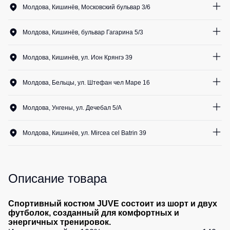
Медицинские
Рубашки
Молдова, Кишинёв, Московский бульвар 3/6
не
костюмы
0
шт.
утепленные
0
шт.
Костюмы
Носки
Молдова, Кишинёв, бульвар Гагарина 5/3
1
шт.
Полукомбинезоны
для
0
шт.
0
шт.
утепленные
охраны
Шорты
0
шт.
Молдова, Кишинёв, ул. Ион Крянгэ 39
0
шт.
Полукомбинезоны
Серия
0
шт.
Шорты
0
шт.
Outlet
Хорека
0
шт.
рабочие
Молдова, Бельцы, ул. Штефан чел Маре 16
1
шт.
0
шт.
Серия
Шорты
0
шт.
Жилеты
KNOXFIELD
1
шт.
повседневные
Молдова, Унгены, ул. Дечебал 5/A
0
шт.
Жилеты
0
шт.
0
шт.
Шорты
утепленные
Халаты
0
шт.
спортивные
Молдова, Кишинёв, ул. Mircea cel Batrin 39
0
шт.
Max
0
шт.
Neo
0
шт.
Защита
Детские
0
шт.
от
шорты
0
шт.
Жилеты
0
шт.
влаги
утепленные
Описание товара
0
шт.
Одежда
0
шт.
Жилеты
высокой
Защита
неутепленные
0
шт.
Спортивный костюм JUVE состоит из шорт и двух
видимости
от
футболок, созданный для комфортных и
Жилеты
повышенных
энергичных тренировок.
светоотражающие
температур