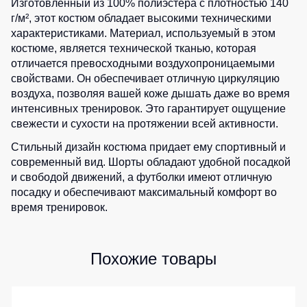
Изготовленный из 100% полиэстера с плотностью 140
Детские
г/м², этот костюм обладает высокими техническими
жилеты
Батники
характеристиками. Материал, используемый в этом
/
костюме, является технической тканью, которая
Комбинезоны
Толстовки
отличается превосходными воздухопроницаемыми
свойствами. Он обеспечивает отличную циркуляцию
Батники
воздуха, позволяя вашей коже дышать даже во время
на
интенсивных тренировок. Это гарантирует ощущение
молнии
свежести и сухости на протяжении всей активности.
Батники
Tours
Стильный дизайн костюма придает ему спортивный и
современный вид. Шорты обладают удобной посадкой
Свитшоты
и свободой движений, а футболки имеют отличную
Худи
посадку и обеспечивают максимальный комфорт во
время тренировок.
Женские
батники
Детские
Похожие товары
батники