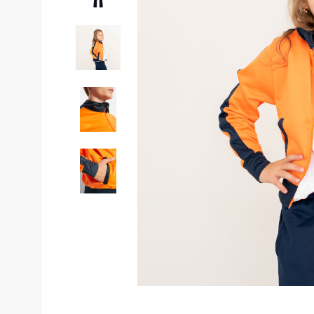
Костюмы у
Страховочное оборудование
Наколенники
Штаны (Брю
Сумки и Рюкзаки
Камуфляжны
Утепленные 
Химия
Детские шта
Хозинвентарь
Штаны для р
Противопожарное оборудование
Брюки ХоРеК
Дорожное ограждение
Джинсы, брю
Аптечки
Полукомби
Stamina
Полукомбине
Принты
Полукомбине
Ткани / Фурнитура
Полукомбине
Промышленные пылесосы
Жилеты
Мигалки