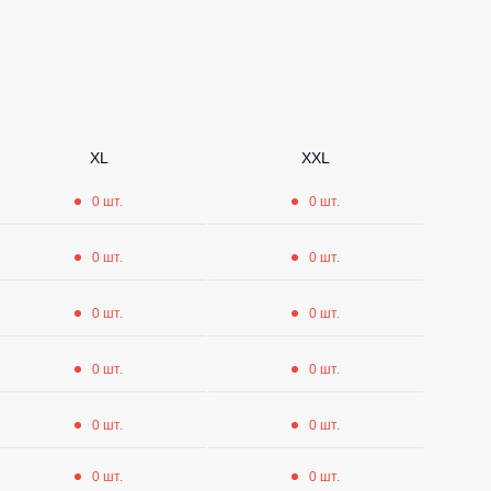
Носки
Шорты
Шорты рабочие
Шорты повседневные
XL
XXL
Шорты спортивные
0 шт.
0 шт.
тур
Детские шорты
0 шт.
0 шт.
Одежда высокой видимости
0 шт.
0 шт.
0 шт.
0 шт.
0 шт.
0 шт.
0 шт.
0 шт.