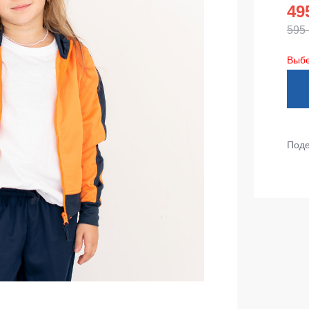
тепленные
49
Детские футболки
595
ки)
Фартуки
Выбе
е брюки
Костюмы
брюки
ны
Серия MAX
аботы
Серия Neurum
Поде
а и медицина
Серия Comfort
ки на каждый день
Серия Professional
Серия Practic
незоны
Серия Emerton
зоны не утепленные
Серия Тактической одежды
зоны утепленные
Серия MULTINORM
зоны Outlet
Медицинские костюмы
Костюмы для охраны