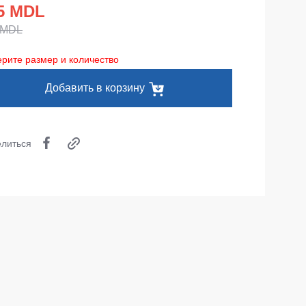
Одноразовая спецодежда
5 MDL
 MDL
Термобелье
рите размер и количество
Специальная одежда
Добавить в корзину
Головные уборы
Кепки
литься
Шапки
Баффы
Головные уборы ХоРеКа и Медицина
Балаклавы
Аксессуары
Пояс для инструментов
Рубашки