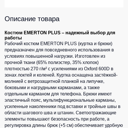
Детские
жилеты
Батники
Описание товара
/
Комбинезоны
Толстовки
Костюм EMERTON PLUS – надежный выбор для
Батники
работы
на
Рабочий костюм EMERTON PLUS (куртка и брюки)
молнии
предназначен для повседневного использования в
Батники
условиях повышенной нагрузки. Изготовлен из
Tours
прочной ткани (65% полиэстер, 35% хлопок)
плотностью 270 г/м² с усилениями из Oxford 600D в
Свитшоты
зонах локтей и коленей. Куртка оснащена застёжкой-
Худи
молнией с ветрозащитной планкой на липучке,
боковыми и нагрудными карманами, а также
Женские
батники
отдельным карманом для телефона. Брюки имеют
эластичный пояс, мультифункциональные карманы,
Детские
усиленные наколенники под вставки и тройные швы в
батники
области шагового шва и штанин. Светоотражающие
элементы повышают безопасность при работе, а
регулировка длины брюк (+5 см) обеспечивает удобную