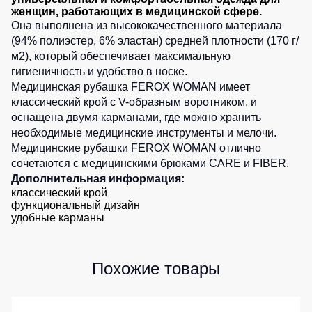
0
шт.
женщин, работающих в медицинской сфере.
0
шт.
Детские
Она выполнена из высококачественного материала
жилеты
Батники
0
шт.
(94% полиэстер, 6% эластан) средней плотности (170 г/
/
м2), который обеспечивает максимальную
Комбинезоны
Толстовки
гигиеничность и удобство в носке.
Батники
Медицинская рубашка FEROX WOMAN имеет
на
классический крой с V-образным воротником, и
молнии
оснащена двумя карманами, где можно хранить
необходимые медицинские инструменты и мелочи.
Батники
Tours
Медицинские рубашки FEROX WOMAN отлично
сочетаются с медицинскими брюками CARE и FIBER.
Свитшоты
Дополнительная информация:
Худи
классический крой
функциональный дизайн
Женские
удобные карманы
батники
Детские
батники
Похожие товары