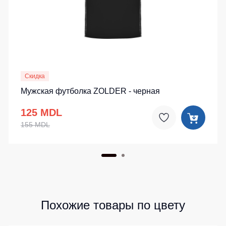
Детские
жилеты
Батники
/
Комбинезоны
Толстовки
Батники
на
Скидка
молнии
Мужская футболка ZOLDER - черная
Батники
Tours
125 MDL
Свитшоты
155 MDL
Худи
Женские
батники
Детские
батники
Похожие товары по цвету