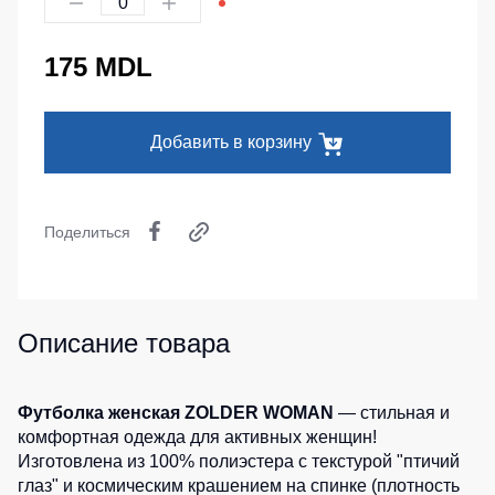
Серия
Под заказ
Утепленные
Головные
MAX
брюки
уборы
175 MDL
Серия
Детские
Neurum
Кепки
штаны
Серия
Шапки
Штаны
Добавить в корзину
Comfort
для
Баффы
работы
Серия
Головные
Professional
Брюки
уборы
Поделиться
ХоРеКа
Серия
ХоРеКа
и
Practic
и
медицина
Медицина
Серия
Джинсы,
Emerton
Балаклавы
Описание товара
брюки
Серия
на
Аксессуары
Тактической
каждый
одежды
день
Пояс
Футболка женская ZOLDER WOMAN
— стильная и
для
комфортная одежда для активных женщин!
Серия
инструментов
Полукомбинезо
Изготовлена из 100% полиэстера с текстурой "птичий
MULTINORM
глаз" и космическим крашением на спинке (плотность
Полукомбинезоны