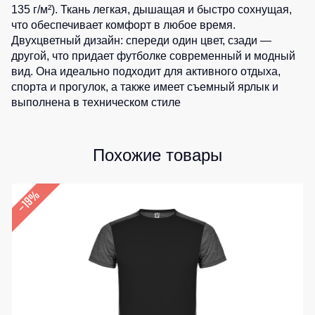
Медицинские
Рубашки
135 г/м²). Ткань легкая, дышащая и быстро сохнущая,
не
костюмы
что обеспечивает комфорт в любое время.
утепленные
Костюмы
Носки
Двухцветный дизайн: спереди один цвет, сзади —
Полукомбинезоны
для
другой, что придает футболке современный и модный
утепленные
охраны
Шорты
вид. Она идеально подходит для активного отдыха,
спорта и прогулок, а также имеет съемный ярлык и
Полукомбинезоны
Серия
Шорты
Outlet
выполнена в техническом стиле
Хорека
рабочие
Серия
Шорты
Жилеты
KNOXFIELD
повседневные
Похожие товары
Жилеты
Шорты
утепленные
Халаты
спортивные
Max
–19%
Neo
Защита
Детские
от
шорты
Жилеты
влаги
утепленные
Одежда
Жилеты
высокой
Защита
неутепленные
видимости
от
Жилеты
повышенных
светоотражающие
температур