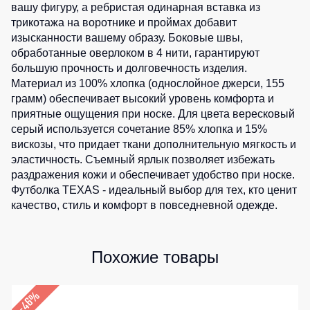
вашу фигуру, а ребристая одинарная вставка из
Детские
трикотажа на воротнике и проймах добавит
жилеты
Батники
изысканности вашему образу. Боковые швы,
/
обработанные оверлоком в 4 нити, гарантируют
Комбинезоны
Толстовки
большую прочность и долговечность изделия.
Батники
Материал из 100% хлопка (однослойное джерси, 155
на
грамм) обеспечивает высокий уровень комфорта и
молнии
приятные ощущения при носке. Для цвета вересковый
серый используется сочетание 85% хлопка и 15%
Батники
вискозы, что придает ткани дополнительную мягкость и
Tours
эластичность. Съемный ярлык позволяет избежать
Свитшоты
раздражения кожи и обеспечивает удобство при носке.
Футболка TEXAS - идеальный выбор для тех, кто ценит
Худи
качество, стиль и комфорт в повседневной одежде.
Женские
батники
Детские
Похожие товары
батники
–46%