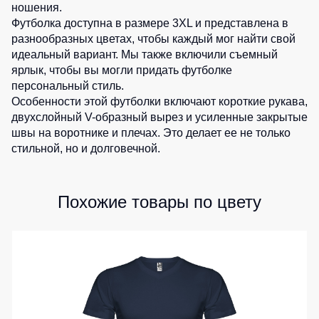
ношения.
Детские
Футболка доступна в размере 3XL и представлена в
жилеты
Батники
разнообразных цветах, чтобы каждый мог найти свой
/
идеальный вариант. Мы также включили съемный
Комбинезоны
Толстовки
ярлык, чтобы вы могли придать футболке
Батники
персональный стиль.
на
Особенности этой футболки включают короткие рукава,
молнии
двухслойный V-образный вырез и усиленные закрытые
швы на воротнике и плечах. Это делает ее не только
Батники
стильной, но и долговечной.
Tours
Свитшоты
Худи
Похожие товары по цвету
Женские
батники
Детские
батники