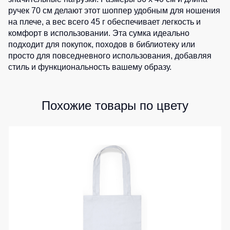
ручек 70 см делают этот шоппер удобным для ношения
Детские
жилеты
Батники
на плече, а вес всего 45 г обеспечивает легкость и
/
комфорт в использовании. Эта сумка идеально
Комбинезоны
Толстовки
подходит для покупок, походов в библиотеку или
просто для повседневного использования, добавляя
Батники
стиль и функциональность вашему образу.
на
молнии
Батники
Похожие товары по цвету
Tours
Свитшоты
Худи
Женские
батники
Детские
батники