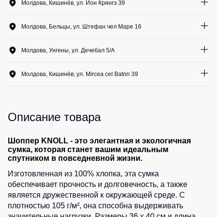
Медицинские
Молдова, Кишинёв, ул. Ион Крянгэ 39
Рубашки
не
костюмы
0
шт.
утепленные
Костюмы
Носки
Молдова, Бельцы, ул. Штефан чел Маре 16
Полукомбинезоны
для
0
шт.
утепленные
охраны
Шорты
Молдова, Унгены, ул. Дечебал 5/A
Полукомбинезоны
Серия
0
шт.
Шорты
Outlet
Хорека
рабочие
Молдова, Кишинёв, ул. Mircea cel Batrin 39
Серия
0
шт.
Шорты
Жилеты
KNOXFIELD
повседневные
Жилеты
Описание товара
Шорты
утепленные
Халаты
спортивные
Max
Neo
Защита
Детские
Шоппер KNOLL - это элегантная и экологичная
сумка, которая станет вашим идеальным
от
шорты
Жилеты
спутником в повседневной жизни.
влаги
утепленные
Одежда
Изготовленная из 100% хлопка, эта сумка
Жилеты
высокой
Защита
обеспечивает прочность и долговечность, а также
неутепленные
видимости
от
является дружественной к окружающей среде. С
Жилеты
повышенных
плотностью 105 г/м², она способна выдерживать
светоотражающие
температур
значительные нагрузки. Размеры 36 x 40 см и длина