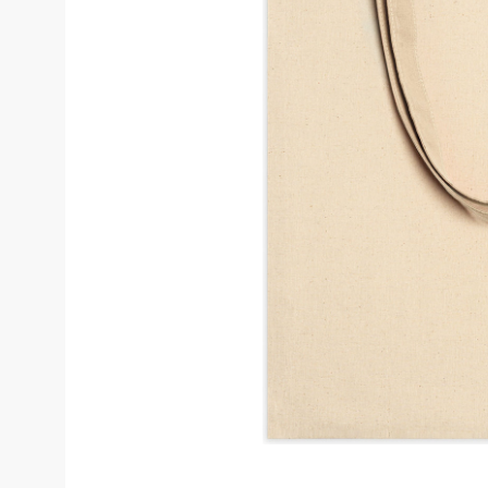
Костюмы у
Страховочное оборудование
Наколенники
Штаны (Брю
Сумки и Рюкзаки
Камуфляжны
Утепленные 
Химия
Детские шта
Хозинвентарь
Штаны для р
Противопожарное оборудование
Брюки ХоРеК
Дорожное ограждение
Джинсы, брю
Аптечки
Полукомби
Stamina
Полукомбине
Принты
Полукомбине
Ткани / Фурнитура
Полукомбине
Промышленные пылесосы
Жилеты
Мигалки