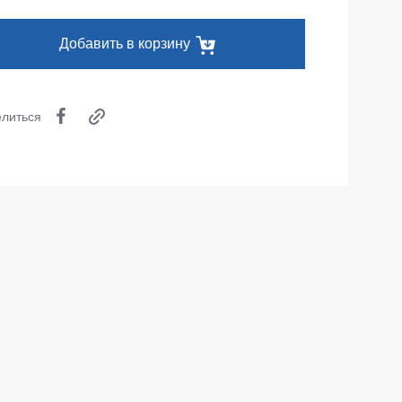
Одноразовая спецодежда
Добавить в корзину
Термобелье
Специальная одежда
литься
Головные уборы
Кепки
Шапки
Баффы
Головные уборы ХоРеКа и Медицина
Балаклавы
Аксессуары
Пояс для инструментов
Рубашки