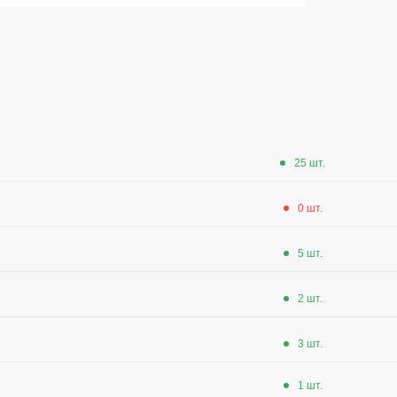
ленные Max Neo
Серия Хорека
ленные
Серия KNOXFIELD
епленные
Халаты
тоотражающие
Защита от влаги
еты
25 шт.
ны
Защита от повышенных темпера
0 шт.
Батники / Толстовки
Батники на молнии
5 шт.
Батники Tours
Свитшоты
2 шт.
Худи
3 шт.
Женские батники
Детские батники
1 шт.