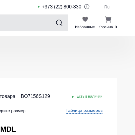
+373 (22) 800-830
Ru
Избранные
Корзина
0
Sports collection
Спортивные костюмы для детей
Спортивные куртки
Спортивные штаны
Футболки для спорта
Шорты и леггинсы для спорта
 товара:
BO7156S129
Есть в наличии
Одежда для плавания
Таблица размеров
рите размер
Спортивные костюмы
Комплекты для команд
 MDL