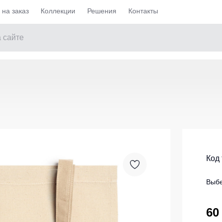
на заказ
Коллекции
Решения
Контакты
Майки / Футболки
чие утепленные
Женские футболки
ие не утепленные
Футболки Teesta
ell
Рубашки поло Dhanu
едневные демисезонные
Рубашки Поло STAR
е на каждый день
Женские футболки Surma
Код
ие
Футболки с V-образным вырезом
Выбе
ие
Футболки с длинным рукавом
Ка и медицина
Майки
60
Остальные