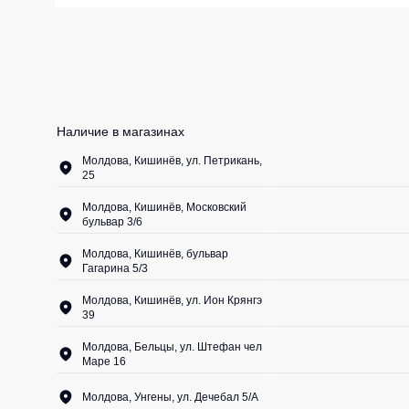
Жилеты утеп
Инструменты
Жилеты утеп
Под заказ
Жилеты неут
Жилеты све
Наличие в магазинах
Детские жил
Молдова, Кишинёв, ул. Петрикань,
25
Комбинезо
Молдова, Кишинёв, Московский
бульвар 3/6
Молдова, Кишинёв, бульвар
Гагарина 5/3
Молдова, Кишинёв, ул. Ион Крянгэ
39
Молдова, Бельцы, ул. Штефан чел
Маре 16
Молдова, Унгены, ул. Дечебал 5/A