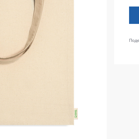
тепленные
Детские футболки
ки)
Фартуки
е брюки
Костюмы
брюки
Поде
ны
Серия MAX
аботы
Серия Neurum
а и медицина
Серия Comfort
ки на каждый день
Серия Professional
Серия Practic
незоны
Серия Emerton
зоны не утепленные
Серия Тактической одежды
зоны утепленные
Серия MULTINORM
зоны Outlet
Медицинские костюмы
Костюмы для охраны