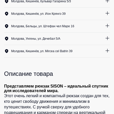
Медицинские
Молдова, Кишинёв, бульвар Гагарина 5/3
Рубашки
не
костюмы
1
шт.
утепленные
Костюмы
Носки
Молдова, Кишинёв, ул. Ион Крянгэ 39
Полукомбинезоны
для
1
шт.
утепленные
охраны
Шорты
Молдова, Бельцы, ул. Штефан чел Маре 16
Полукомбинезоны
Серия
1
шт.
Шорты
Outlet
Хорека
Молдова, Унгены, ул. Дечебал 5/A
рабочие
Серия
1
шт.
Шорты
Жилеты
KNOXFIELD
Молдова, Кишинёв, ул. Mircea cel Batrin 39
повседневные
Жилеты
0
шт.
Шорты
утепленные
Халаты
спортивные
Max
Neo
Описание товара
Защита
Детские
от
шорты
Жилеты
влаги
утепленные
Представляем рюкзак SISON – идеальный спутник
Одежда
для исследователей мира.
Жилеты
высокой
Этот очень легкий и компактный рюкзак создан для тех,
Защита
неутепленные
видимости
кто ценит свободу движения и минимализм в
от
Жилеты
путешествиях. С ручкой сверху для удобного
повышенных
светоотражающие
подвешивания и карманом спереди на вертикальной
температур