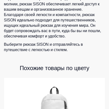
молнии, рюкзак SISON обеспечивает легкий доступ к
Детские
вашим вещам и организованное хранение.
жилеты
Батники
Благодаря своей легкости и компактности, рюкзак
/
SISON идеально подходит для путешественников,
Комбинезоны
Толстовки
ищущих идеальный рюкзак для изучения мира. Он
Батники
будет сопровождать вас в пути, куда бы вы ни пошли,
на
обеспечивая комфорт и удобство.
молнии
Выберите рюкзак SISON и отправляйтесь в
Батники
путешествие с легкостью и стилем.
Tours
Свитшоты
Похожие товары по цвету
Худи
Женские
батники
Детские
батники