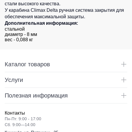
стали высокого качества.
Детские
У карабина Climax Delta ручная система закрытия для
жилеты
Батники
обеспечения максимальной защиты.
/
Дополнительная информация:
Комбинезоны
Толстовки
стальной
диаметр - 8 мм
Батники
вес - 0,088 кг
на
молнии
Батники
Tours
Каталог товаров
Свитшоты
Услуги
Худи
Женские
Полезная информация
батники
Детские
батники
Контакты
Пн-Пт: 9:00 - 17:00
Сб. 9:00—14:00