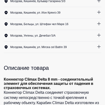
Медицинские
Молдова, Кишинёв, бульвар Гагарина 5/3
Рубашки
не
костюмы
0
шт.
утепленные
Костюмы
Носки
Молдова, Кишинёв, ул. Ион Крянгэ 39
Полукомбинезоны
для
0
шт.
утепленные
охраны
Шорты
Молдова, Бельцы, ул. Штефан чел Маре 16
Полукомбинезоны
Серия
1
шт.
Шорты
Outlet
Хорека
Молдова, Унгены, ул. Дечебал 5/A
рабочие
Серия
0
шт.
Шорты
Жилеты
KNOXFIELD
Молдова, Кишинёв, ул. Mircea cel Batrin 39
повседневные
Жилеты
0
шт.
Шорты
утепленные
Халаты
спортивные
Max
Neo
Описание товара
Защита
Детские
от
шорты
Жилеты
влаги
утепленные
Коннектор Climax Delta 8 mm - соединительный
Одежда
элемент для обеспечения защиты от падения в
Жилеты
страховочных системах.
высокой
Защита
неутепленные
Коннектор Climax Delta соединяет страховочную
видимости
от
систему непосредственно с точкой крепления к
Жилеты
повышенных
светоотражающие
рабочему объекту. Карабин Climax Delta изготовлен из
температур