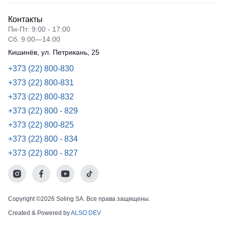
Рубашки
не
Детские
Контакты
утепленные
батники
Носки
Пн-Пт: 9:00 - 17:00
Полукомбинезоны
Сб. 9:00—14:00
утепленные
Шорты
Кишинёв, ул. Петрикань, 25
Полукомбинезоны
Шорты
+373 (22) 800-830
Outlet
рабочие
+373 (22) 800-831
Шорты
+373 (22) 800-832
повседневн
+373 (22) 800 - 829
Шорты
+373 (22) 800-825
спортивные
+373 (22) 800 - 834
Детские
+373 (22) 800 - 827
шорты
Copyright ©2026 Soling SA. Все права защищены.
Created & Powered by
ALSO DEV