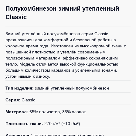
1
шт.
0
шт.
Детские
0
шт.
0
шт.
Полукомбинезон зимний утепленный
0
шт.
жилеты
Батники
0
шт.
Classic
0
шт.
1
шт.
/
0
шт.
1
шт.
Комбинезоны
Толстовки
0
шт.
0
шт.
Зимний утеплённый полукомбинезон серии Classic
Батники
1
шт.
предназначен для комфортной и безопасной работы в
0
шт.
на
холодное время года. Изготовлен из высокопрочной ткани с
0
шт.
молнии
0
шт.
повышенной плотностью и утеплён современным
полиэфирным материалом, эффективно сохраняющим
Батники
0
шт.
тепло. Модель отличается высокой функциональностью,
Tours
большим количеством карманов и усиленными зонами,
Свитшоты
устойчивыми к износу.
Худи
Тип изделия:
зимний утеплённый полукомбинезон
Женские
батники
Серия:
Classic
Детские
Материал:
65% полиэстер, 35% хлопок
батники
Плотность ткани:
270 г/м² (±10 г/м²)
Утеплитель:
полиэфирные волокна (полиэстер)