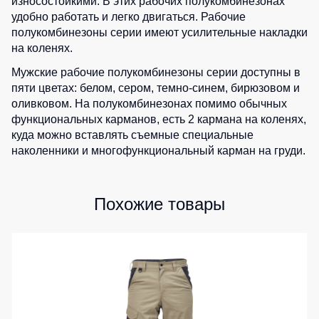
износостойкими. В этих рабочих полукомбинезонах
Медицинские
Рубашки
не
костюмы
удобно работать и легко двигаться. Рабочие
утепленные
полукомбинезоны серии имеют усилительные накладки
Костюмы
Носки
на коленях.
Полукомбинезоны
для
утепленные
охраны
Шорты
Мужские рабочие полукомбинезоны серии доступны в
пяти цветах:
белом
, сером,
темно-синем
,
Полукомбинезоны
бирюзовом
и
Серия
Шорты
Outlet
оливковом
. На полукомбинезонах помимо обычных
Хорека
рабочие
функциональных карманов, есть 2 кармана на коленях,
Серия
Шорты
Жилеты
куда можно вставлять съемные специальные
KNOXFIELD
повседневные
наколенники и многофункциональный карман на груди.
Жилеты
Шорты
утепленные
Халаты
спортивные
Max
Похожие товары
Neo
Защита
Детские
от
шорты
Жилеты
влаги
утепленные
Одежда
Жилеты
высокой
Защита
неутепленные
видимости
от
Жилеты
повышенных
светоотражающие
температур