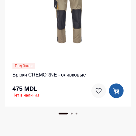
Детские
жилеты
Батники
/
Комбинезоны
Толстовки
Батники
на
молнии
Батники
Tours
Под Заказ
Свитшоты
Брюки CREMORNE - оливковые
Худи
475 MDL
Женские
Нет в наличии
батники
Детские
батники