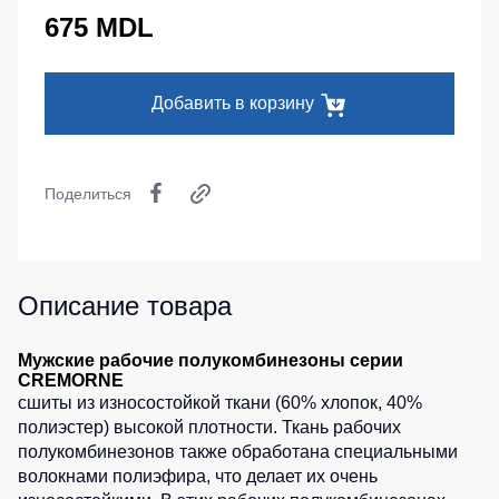
Серия
Под заказ
675 MDL
Утепленные
Головные
MAX
брюки
уборы
Серия
Детские
Neurum
Кепки
Добавить в корзину
штаны
Серия
Шапки
Штаны
Comfort
для
Баффы
работы
Серия
Поделиться
Головные
Professional
Брюки
уборы
ХоРеКа
Серия
ХоРеКа
и
Practic
и
медицина
Медицина
Описание товара
Серия
Джинсы,
Emerton
Балаклавы
брюки
Мужские рабочие полукомбинезоны серии
Серия
на
Аксессуары
CREMORNE
Тактической
каждый
сшиты из износостойкой ткани (60% хлопок, 40%
одежды
день
Пояс
полиэстер) высокой плотности. Ткань рабочих
для
Серия
полукомбинезонов также обработана специальными
инструментов
Полукомбинезо
MULTINORM
волокнами полиэфира, что делает их очень
Полукомбинезоны