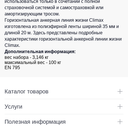
использоваться только в сочетании с полной
Детские
страховочной системой и самостраховкой или
жилеты
Батники
амортизирующим тросом.
/
Горизонтальная анкерная линия жизни Climax
Комбинезоны
Толстовки
изготовлена из полиэфирной ленты шириной 35 мм и
длиной 20 м.
Здесь
представлены подробные
Батники
характеристики горизонтальной анкерной линии жизни
на
Climax.
молнии
Дополнительная информация:
Батники
вес набора - 3,146 кг
Tours
максимальный вес - 100 кг
EN 795
Свитшоты
Худи
Женские
Каталог товаров
батники
Детские
Услуги
батники
Полезная информация