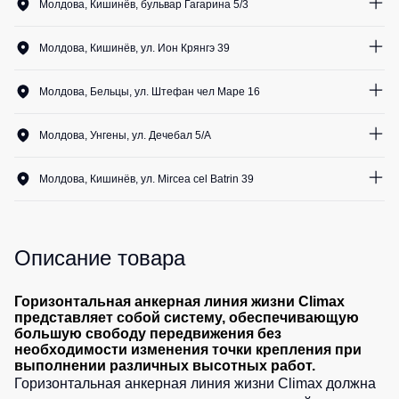
Медицинские
Молдова, Кишинёв, бульвар Гагарина 5/3
Рубашки
не
костюмы
0
шт.
утепленные
Костюмы
Носки
Молдова, Кишинёв, ул. Ион Крянгэ 39
Полукомбинезоны
для
0
шт.
утепленные
охраны
Шорты
Молдова, Бельцы, ул. Штефан чел Маре 16
Полукомбинезоны
Серия
1
шт.
Шорты
Outlet
Хорека
Молдова, Унгены, ул. Дечебал 5/A
рабочие
Серия
0
шт.
Шорты
Жилеты
KNOXFIELD
Молдова, Кишинёв, ул. Mircea cel Batrin 39
повседневные
Жилеты
0
шт.
Шорты
утепленные
Халаты
спортивные
Max
Neo
Описание товара
Защита
Детские
от
шорты
Жилеты
влаги
утепленные
Горизонтальная анкерная линия жизни Climax
Одежда
представляет собой систему, обеспечивающую
Жилеты
большую свободу передвижения без
высокой
Защита
неутепленные
необходимости изменения точки крепления при
видимости
от
выполнении различных высотных работ.
Жилеты
повышенных
Горизонтальная анкерная линия жизни Climax должна
светоотражающие
температур