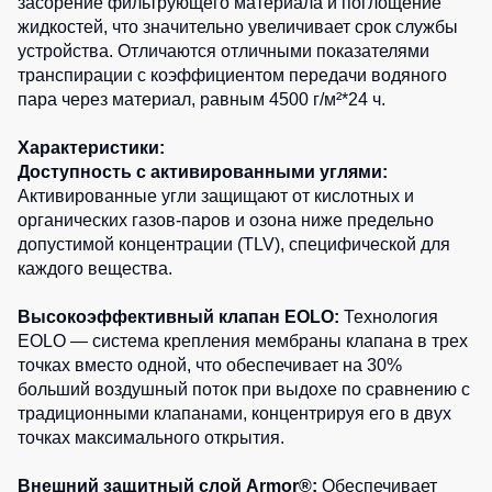
засорение фильтрующего материала и поглощение
Детские
жидкостей, что значительно увеличивает срок службы
жилеты
Батники
устройства. Отличаются отличными показателями
/
транспирации с коэффициентом передачи водяного
Комбинезоны
Толстовки
пара через материал, равным 4500 г/м²*24 ч.
Батники
Характеристики:
на
Доступность с активированными углями:
молнии
Активированные угли защищают от кислотных и
Батники
органических газов-паров и озона ниже предельно
Tours
допустимой концентрации (TLV), специфической для
Свитшоты
каждого вещества.
Худи
Высокоэффективный клапан EOLO:
Технология
Женские
EOLO — система крепления мембраны клапана в трех
батники
точках вместо одной, что обеспечивает на 30%
больший воздушный поток при выдохе по сравнению с
Детские
традиционными клапанами, концентрируя его в двух
батники
точках максимального открытия.
Внешний защитный слой Armor®:
Обеспечивает