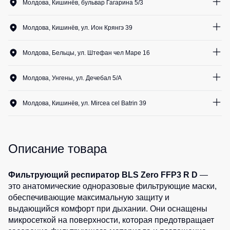
Медицинские
Молдова, Кишинёв, бульвар Гагарина 5/3
Рубашки
не
костюмы
25
шт.
утепленные
Костюмы
Носки
Молдова, Кишинёв, ул. Ион Крянгэ 39
Полукомбинезоны
для
27
шт.
утепленные
охраны
Шорты
Молдова, Бельцы, ул. Штефан чел Маре 16
Полукомбинезоны
Серия
20
шт.
Шорты
Outlet
Хорека
Молдова, Унгены, ул. Дечебал 5/A
рабочие
Серия
20
шт.
Шорты
Жилеты
KNOXFIELD
Молдова, Кишинёв, ул. Mircea cel Batrin 39
повседневные
Жилеты
20
шт.
Шорты
утепленные
Халаты
спортивные
Max
Neo
Описание товара
Защита
Детские
от
шорты
Жилеты
влаги
утепленные
Фильтрующий респиратор BLS Zero FFP3 R D
—
Одежда
это анатомические одноразовые фильтрующие маски,
Жилеты
высокой
Защита
обеспечивающие максимальную защиту и
неутепленные
видимости
от
выдающийся комфорт при дыхании. Они оснащены
Жилеты
повышенных
микросеткой на поверхности, которая предотвращает
светоотражающие
температур