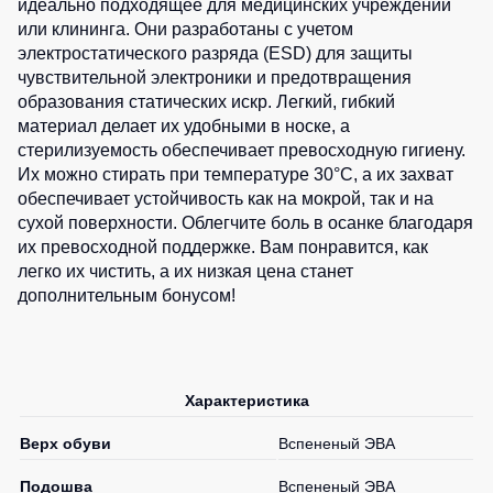
идеально подходящее для медицинских учреждений
0
шт.
0
шт.
0
шт.
Детские
0
шт.
0
шт.
или клининга. Они разработаны с учетом
0
шт.
0
шт.
жилеты
Батники
0
шт.
электростатического разряда (ESD) для защиты
0
шт.
0
шт.
0
шт.
1
шт.
/
чувствительной электроники и предотвращения
0
шт.
0
шт.
1
шт.
Комбинезоны
Толстовки
0
шт.
1
шт.
образования статических искр. Легкий, гибкий
0
шт.
0
шт.
0
шт.
0
шт.
материал делает их удобными в носке, а
Батники
0
шт.
1
шт.
0
шт.
0
шт.
стерилизуемость обеспечивает превосходную гигиену.
на
0
шт.
0
шт.
Их можно стирать при температуре 30°C, а их захват
0
шт.
молнии
1
шт.
2
шт.
обеспечивает устойчивость как на мокрой, так и на
0
шт.
0
шт.
Батники
1
шт.
0
шт.
сухой поверхности. Облегчите боль в осанке благодаря
1
шт.
Tours
1
шт.
их превосходной поддержке. Вам понравится, как
0
шт.
1
шт.
Свитшоты
0
шт.
легко их чистить, а их низкая цена станет
0
шт.
дополнительным бонусом!
0
шт.
Худи
1
шт.
0
шт.
1
шт.
Женские
батники
1
шт.
0
шт.
Детские
Характеристика
батники
0
шт.
Верх обуви
Вспененый ЭВА
Подошва
Вспененый ЭВА