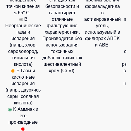
точкой кипения
безопасности и
формальдегида
б
≤ 65° C
гарантирует
в
п
◉
B
отличные
активированный
пр
Неорганические
фильтрующие
уголь,
у
газы и
характеристики.
используемый в
испарения
Производится без
фильтрах ABEK
(напр., хлор,
использования
и ABE.
сероводород,
токсичных
об
синильная
добавок, таких как
кислота)
шестивалентный
рас
◉
E Газы и
хром (Cr VI).
вес
кислотные
испарения
ши
(напр., двуокись
серы, соляная
кислота)
◉
K Аммиак и
его
производные
◉