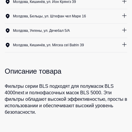
Медицинские
Молдова, Кишинёв, ул. Ион Крянгэ 39
Рубашки
не
костюмы
4
шт.
утепленные
Костюмы
Носки
Молдова, Бельцы, ул. Штефан чел Маре 16
Полукомбинезоны
для
4
шт.
утепленные
охраны
Шорты
Молдова, Унгены, ул. Дечебал 5/A
Полукомбинезоны
Серия
8
шт.
Шорты
Outlet
Хорека
рабочие
Молдова, Кишинёв, ул. Mircea cel Batrin 39
Серия
5
шт.
Шорты
Жилеты
KNOXFIELD
повседневные
Жилеты
Описание товара
Шорты
утепленные
Халаты
спортивные
Max
Neo
Защита
Детские
Фильтры серии BLS подходят для полумасок BLS
от
шорты
Жилеты
4000next и полнофасочных масок BLS 5000. Эти
влаги
утепленные
фильтры обладают высокой эффективностью, просты в
Одежда
использовании и обеспечивают высокий уровень
Жилеты
высокой
Защита
безопасности.
неутепленные
видимости
от
Жилеты
повышенных
светоотражающие
температур