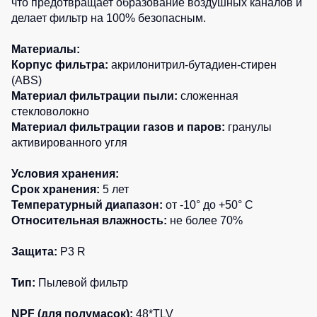
что предотвращает образование воздушных каналов и
делает фильтр на 100% безопасным.
Материалы:
Корпус фильтра:
акрилонитрил-бутадиен-стирен
(ABS)
Материал фильтрации пыли:
сложенная
стекловолокно
Материал фильтрации газов и паров:
гранулы
активированного угля
Условия хранения:
Срок хранения:
5 лет
Температурный диапазон:
от -10° до +50° C
Относительная влажность:
не более 70%
Защита:
P3 R
Тип:
Пылевой фильтр
NPF (для полумасок):
48*TLV