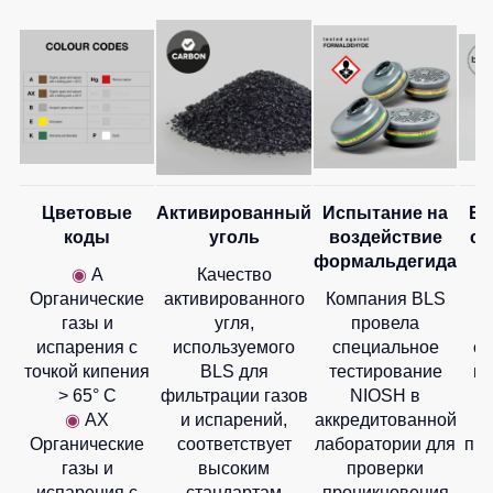
Детские
жилеты
Батники
/
Комбинезоны
Толстовки
Батники
на
молнии
Батники
Цветовые
Активированный
Испытание на
Ба
Tours
коды
уголь
воздействие
со
формальдегида
Свитшоты
◉
А
Качество
Органические
активированного
Компания BLS
И
Худи
газы и
угля,
провела
Женские
испарения с
используемого
специальное
со
батники
точкой кипения
BLS для
тестирование
га
> 65° C
фильтрации газов
NIOSH в
Детские
б
батники
◉
АХ
и испарений,
аккредитованной
н
Органические
соответствует
лаборатории для
при
газы и
высоким
проверки
испарения с
стандартам
проникновения
И