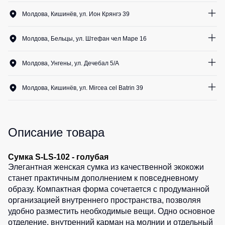
Медицинские
1
шт.
Рубашки
не
костюмы
Молдова, Кишинёв, ул. Ион Крянгэ 39
утепленные
Костюмы
Носки
0
шт.
Полукомбинезоны
для
Молдова, Бельцы, ул. Штефан чел Маре 16
утепленные
охраны
Шорты
0
шт.
Полукомбинезоны
Серия
Молдова, Унгены, ул. Дечебал 5/A
Шорты
Outlet
Хорека
0
шт.
рабочие
Молдова, Кишинёв, ул. Mircea cel Batrin 39
Серия
Шорты
Жилеты
KNOXFIELD
0
шт.
повседневные
Жилеты
Шорты
утепленные
Халаты
спортивные
Описание товара
Max
Neo
Защита
Детские
от
шорты
Сумка S-LS-102 - голубая
Жилеты
влаги
Элегантная женская сумка из качественной экокожи
утепленные
Одежда
станет практичным дополнением к повседневному
Жилеты
высокой
образу. Компактная форма сочетается с продуманной
Защита
неутепленные
видимости
организацией внутреннего пространства, позволяя
от
Жилеты
удобно разместить необходимые вещи. Одно основное
повышенных
светоотражающие
отделение, внутренний карман на молнии и отдельный
температур