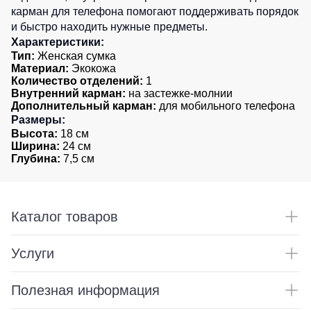
карман для телефона помогают поддерживать порядок
Детские
и быстро находить нужные предметы.
жилеты
Батники
Характеристики:
/
Тип:
Женская сумка
Комбинезоны
Толстовки
Материал:
Экокожа
Количество отделений:
1
Батники
Внутренний карман:
на застежке-молнии
на
Дополнительный карман:
для мобильного телефона
молнии
Размеры:
Батники
Высота:
18 см
Ширина:
24 см
Tours
Глубина:
7,5 см
Свитшоты
Худи
Женские
Каталог товаров
батники
Детские
Услуги
батники
Полезная информация