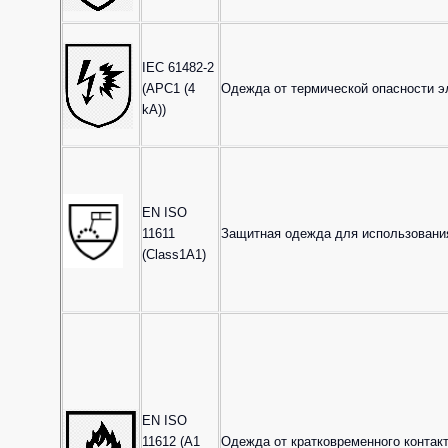
IEC 61482-2
(APC1 (4
Одежда от термической опасности э
kA))
EN ISO
11611
Защитная одежда для использования
(Class1A1)
EN ISO
11612 (A1
Одежда от кратковременного контакт