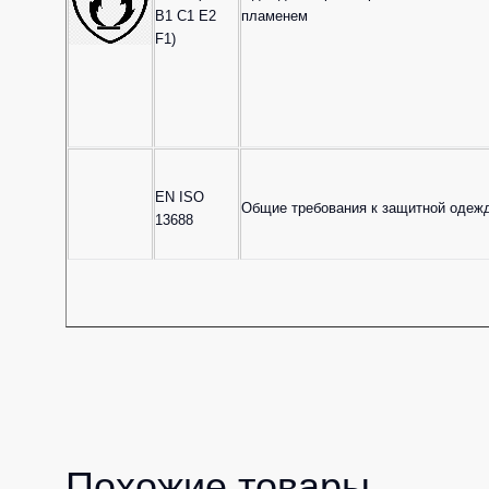
B1 C1 E2
пламенем
F1)
EN ISO
Общие требования к защитной одеж
13688
Похожие товары