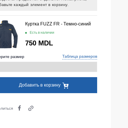
бавьте каждый элемент в корзину.
Носки
Шорты
Куртка FUZZ FR - Темно-синий
Шорты рабочие
Есть в наличии
Шорты повседневные
750 MDL
Шорты спортивные
тур
Таблица размеров
рите размер
Детские шорты
Одежда высокой видимости
Добавить в корзину
литься