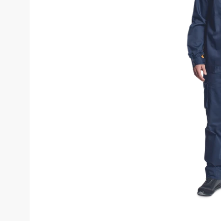
Костюмы у
Страховочное оборудование
Наколенники
Штаны (Брю
Сумки и Рюкзаки
Камуфляжны
Утепленные 
Химия
Детские шта
Хозинвентарь
Штаны для р
Противопожарное оборудование
Брюки ХоРеК
Дорожное ограждение
Джинсы, брю
Аптечки
Полукомби
Stamina
Полукомбине
Принты
Полукомбине
Ткани / Фурнитура
Полукомбине
Промышленные пылесосы
Жилеты
Мигалки