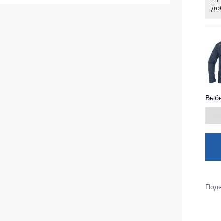
до
ленные Max Neo
Серия Хорека
ленные
Серия KNOXFIELD
епленные
Халаты
тоотражающие
Защита от влаги
еты
ны
Защита от повышенных темпера
Выбе
Батники / Толстовки
Батники на молнии
Батники Tours
Свитшоты
Худи
Поде
Женские батники
Детские батники