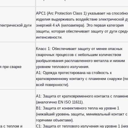
APC1 (Arc Protection Class 1) указывает на способн
изделия выдерживать воздействие электрической д
лектрической дуги
энергией 4 кА (килоампера). Это первая категория
защиты, которая обеспечивает защиту от дуги сред
интенсивности.
Класс 1: Обеспечивает защиту от менее опасных
сварочных процессов с небольшим количеством
разбрызгивания расплавленного металла и низким
 при сварке
уровнем теплового излучения.
A1: Одежда протестирована на стойкость к
кратковременному контакту с пламенем снаружи (по
всей поверхности).
A1: Защита от кратковременного контакта с пламен
(аналогично EN ISO 11611).
B1: Защита от конвективного тепла на уровне 1
(нижайший уровень защиты, минимальный контакт с
горячими объектами).
а с теплом и
C1: Защита от теплового излучения на уровне 1 (ни