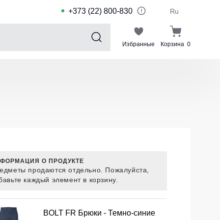
+373 (22) 800-830
Ru
Избранные
Корзина
0
Sports collection
Спортивные костюмы для детей
Спортивные куртки
Спортивные штаны
Футболки для спорта
Шорты и леггинсы для спорта
ФОРМАЦИЯ О ПРОДУКТЕ
едметы продаются отдельно. Пожалуйста,
Одежда для плавания
бавьте каждый элемент в корзину.
Спортивные костюмы
Комплекты для команд
BOLT FR Брюки - Темно-синие