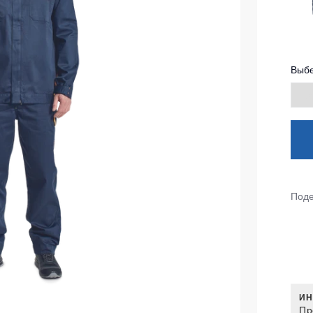
тепленные
Детские футболки
ки)
Фартуки
е брюки
Выбе
Костюмы
брюки
ны
Серия MAX
аботы
Серия Neurum
а и медицина
Серия Comfort
ки на каждый день
Серия Professional
Серия Practic
Поде
незоны
Серия Emerton
зоны не утепленные
Серия Тактической одежды
зоны утепленные
Серия MULTINORM
зоны Outlet
Медицинские костюмы
ИН
Костюмы для охраны
Пр