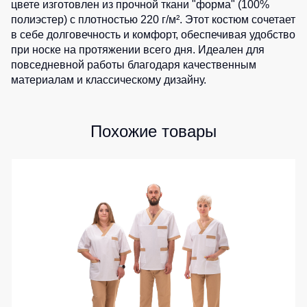
цвете изготовлен из прочной ткани "форма" (100%
1
шт.
0
шт.
0
шт.
0
шт.
Детские
полиэстер) с плотностью 220 г/м². Этот костюм сочетает
0
шт.
0
шт.
жилеты
Батники
0
шт.
0
шт.
в себе долговечность и комфорт, обеспечивая удобство
1
шт.
/
0
шт.
0
шт.
при носке на протяжении всего дня. Идеален для
1
шт.
0
шт.
Комбинезоны
Толстовки
0
шт.
повседневной работы благодаря качественным
0
шт.
материалам и классическому дизайну.
0
шт.
0
шт.
Батники
0
шт.
на
0
шт.
0
шт.
молнии
0
шт.
0
шт.
Похожие товары
Батники
0
шт.
Tours
0
шт.
0
шт.
Свитшоты
0
шт.
Худи
Женские
батники
Детские
батники