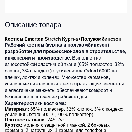
Детские
жилеты
Батники
/
Описание товара
Комбинезоны
Толстовки
Батники
Костюм Emerton Stretch Куртка+Полукомбинезон
на
Рабочий костюм (куртка и полукомбинезон)
молнии
разработан для профессионалов в строительстве,
Батники
инженерии и производстве.
Выполнен из
Tours
износостойкой эластичной ткани (65% полиэстер, 32%
хлопок, 3% спандекс) с усилениями Oxford 600D на
Свитшоты
плечах, локтях и коленях. Множество карманов,
Худи
усиленные наколенники, светоотражающие элементы
и эластичные манжеты обеспечивают комфорт и
Женские
батники
безопасность в течение рабочего дня.
Характеристики костюма:
Детские
Материал:
65% полиэстер, 32% хлопок, 3% спандекс;
батники
усиления Oxford 600D (100% полиэстер)
Плотность ткани:
245 г/м²
Куртка:
молния с защитной планкой, 2 боковых
кармана, 2 нагрудных, 1 карман для телефона