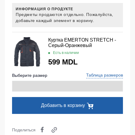
Медицинские
Рубашки
не
костюмы
ИНФОРМАЦИЯ О ПРОДУКТЕ
утепленные
Предметы продаются отдельно. Пожалуйста,
Костюмы
Носки
добавьте каждый элемент в корзину.
Полукомбинезоны
для
утепленные
охраны
Шорты
Полукомбинезоны
Серия
Куртка EMERTON STRETCH -
Шорты
Outlet
Хорека
Серый-Оранжевый
рабочие
Есть в наличии
Серия
Шорты
Жилеты
KNOXFIELD
599 MDL
повседневные
Жилеты
Шорты
утепленные
Халаты
Таблица размеров
Выберите размер
спортивные
Max
Neo
Защита
Детские
от
шорты
Жилеты
влаги
утепленные
Добавить в корзину
Одежда
Жилеты
высокой
Защита
неутепленные
видимости
от
Жилеты
повышенных
Поделиться
светоотражающие
температур