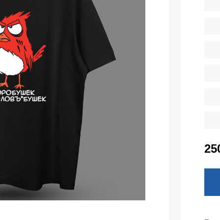
тепленные
Детские футболки
ки)
Фартуки
е брюки
Костюмы
брюки
ны
Серия MAX
аботы
Серия Neurum
а и медицина
Серия Comfort
ки на каждый день
Серия Professional
Серия Practic
незоны
25
Серия Emerton
зоны не утепленные
Серия Тактической одежды
зоны утепленные
Серия MULTINORM
зоны Outlet
Медицинские костюмы
Костюмы для охраны