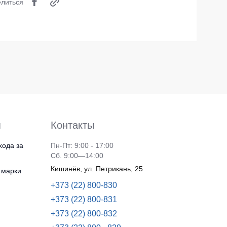
литься
Носки
Шорты
Шорты рабочие
Шорты повседневные
Шорты спортивные
тур
Детские шорты
я
Контакты
Одежда высокой видимости
хода за
Пн-Пт: 9:00 - 17:00
Сб. 9:00—14:00
Кишинёв, ул. Петрикань, 25
 марки
+373 (22) 800-830
+373 (22) 800-831
+373 (22) 800-832