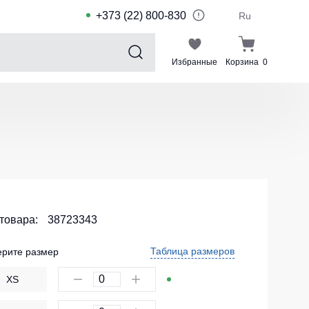
+373 (22) 800-830
Ru
Избранные
Корзина
0
Sports collection
Спортивные костюмы для детей
Спортивные куртки
Спортивные штаны
Футболки для спорта
Шорты и леггинсы для спорта
 товара:
38723343
Одежда для плавания
Таблица размеров
рите размер
Спортивные костюмы
XS
Комплекты для команд