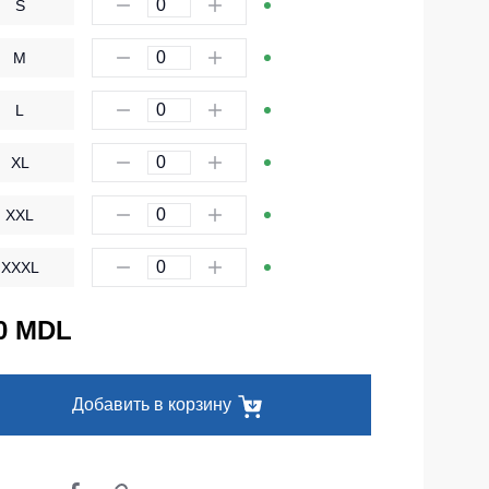
S
Одноразовая спецодежда
M
Термобелье
L
Специальная одежда
Головные уборы
XL
Кепки
XXL
Шапки
XXXL
Баффы
Головные уборы ХоРеКа и Медицина
0 MDL
Балаклавы
Аксессуары
Добавить в корзину
Пояс для инструментов
Рубашки