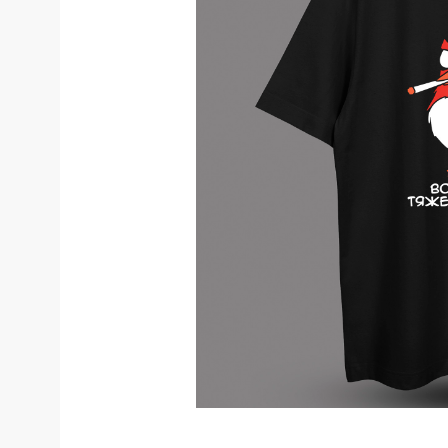
Костюмы у
Страховочное оборудование
Наколенники
Штаны (Брю
Сумки и Рюкзаки
Камуфляжны
Утепленные 
Химия
Детские шта
Хозинвентарь
Штаны для р
Противопожарное оборудование
Брюки ХоРеК
Дорожное ограждение
Джинсы, брю
Аптечки
Полукомби
Stamina
Полукомбине
Принты
Полукомбине
Ткани / Фурнитура
Полукомбине
Промышленные пылесосы
Жилеты
Мигалки