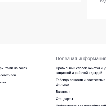
Поде
ленные Max Neo
Серия Хорека
ленные
Серия KNOXFIELD
епленные
Халаты
тоотражающие
Защита от влаги
еты
ны
Защита от повышенных темпера
Батники / Толстовки
Полезная информаци
Батники на молнии
ринтами на заказ
Правильный способ очистки и у
Батники Tours
защитной и рабочей одеждой
логотипов
Свитшоты
Таблица веществ и соответсвия
аказ
фильтра
Худи
Вакансии
Женские батники
Стандарты
Детские батники
Информация для потребителей