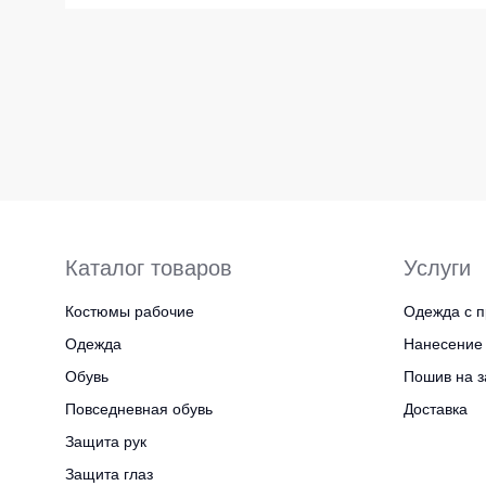
Жилеты утеп
Инструменты
Жилеты утеп
Под заказ
Жилеты неут
Жилеты све
Детские жил
Комбинезо
Каталог товаров
Услуги
Костюмы рабочие
Одежда с п
Одежда
Нанесение 
Обувь
Пошив на з
Повседневная обувь
Доставка
Защита рук
Защита глаз