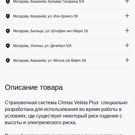
Медицинские
Молдова, Кишинёв, бульвар Гагарина 5/3
Рубашки
не
костюмы
1
шт.
утепленные
Костюмы
Носки
Молдова, Кишинёв, ул. Ион Крянгэ 39
Полукомбинезоны
для
0
шт.
утепленные
охраны
Шорты
Молдова, Бельцы, ул. Штефан чел Маре 16
Полукомбинезоны
Серия
0
шт.
Шорты
Outlet
Хорека
Молдова, Унгены, ул. Дечебал 5/A
рабочие
Серия
0
шт.
Шорты
Жилеты
KNOXFIELD
Молдова, Кишинёв, ул. Mircea cel Batrin 39
повседневные
Жилеты
0
шт.
Шорты
утепленные
Халаты
спортивные
Max
Neo
Описание товара
Защита
Детские
от
шорты
Жилеты
влаги
утепленные
Страховочная система Climax Veleta Plus специально
Одежда
разработана для использования во время работы в
Жилеты
высокой
Защита
условиях, где существует некоторый риск падения с
неутепленные
видимости
от
высоты и электрического риска.
Жилеты
повышенных
светоотражающие
температур