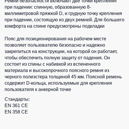
Ремни безопасности включают две точки крепления
Детские
при падении: спинную, образованную 8-
жилеты
Батники
миллиметровой пряжкой D, и грудную точку крепления
/
при падении, состоящую из двух ремней. Для большего
Комбинезоны
Толстовки
комфорта на спине предусмотрены подкладки
Батники
Пояс для позиционирования на рабочем месте
на
позволяет пользователю безопасно и надежно
молнии
закрепиться на конструкции, на которой он работает,
Батники
чтобы обеспечить полную защиту от падения. Он
Tours
состоит из спины с набивкой из вспененного
Свитшоты
материала и высокопрочного поясного ремня из
черного полиэстера толщиной 45 мм. Поясной ремень
Худи
содержит D-кольца, используемые для крепления
Женские
пользователя к анкерной точке
батники
Стандарты:
Детские
EN 361 CE
батники
EN 358 CE