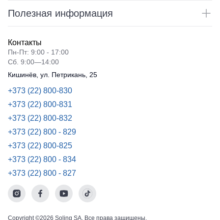
Рубашки
не
Полезная информация
Детские
утепленные
батники
Носки
Полукомбинезоны
Контакты
утепленные
Шорты
Пн-Пт: 9:00 - 17:00
Полукомбинезоны
Сб. 9:00—14:00
Шорты
Outlet
Кишинёв, ул. Петрикань, 25
рабочие
+373 (22) 800-830
Шорты
повседневн
+373 (22) 800-831
Шорты
+373 (22) 800-832
спортивные
+373 (22) 800 - 829
Детские
+373 (22) 800-825
шорты
+373 (22) 800 - 834
+373 (22) 800 - 827
Одежда
высокой
видимости
Copyright ©2026 Soling SA. Все права защищены.