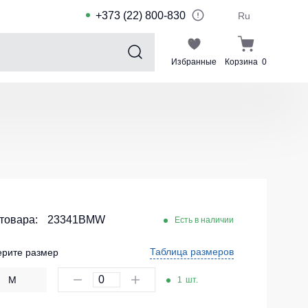
+373 (22) 800-830
Ru
Избранные
Корзина
0
Sports collection
Спортивные костюмы для детей
Спортивные куртки
Спортивные штаны
Футболки для спорта
Шорты и леггинсы для спорта
 товара:
23341BMW
Есть в наличии
Одежда для плавания
Таблица размеров
рите размер
Спортивные костюмы
M
1
шт.
Комплекты для команд