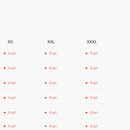
Носки
Шорты
Шорты рабочие
Шорты повседневные
XS
XXL
XXXL
Шорты спортивные
0 шт.
0 шт.
0 шт.
тур
Детские шорты
0 шт.
0 шт.
0 шт.
Одежда высокой видимости
0 шт.
0 шт.
0 шт.
0 шт.
0 шт.
0 шт.
0 шт.
0 шт.
0 шт.
0 шт.
0 шт.
0 шт.