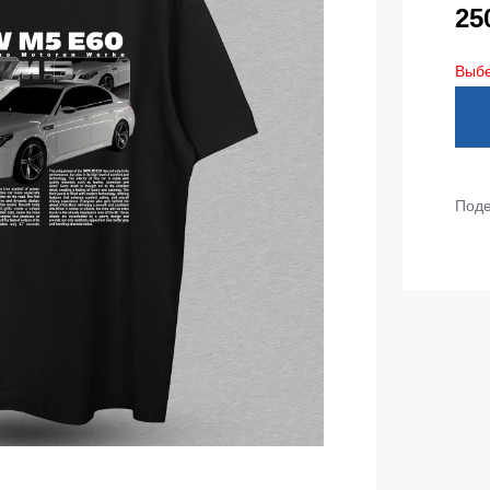
тепленные
25
Детские футболки
ки)
Выбе
Фартуки
е брюки
Костюмы
брюки
ны
Серия MAX
аботы
Серия Neurum
Поде
а и медицина
Серия Comfort
ки на каждый день
Серия Professional
Серия Practic
незоны
Серия Emerton
зоны не утепленные
Серия Тактической одежды
зоны утепленные
Серия MULTINORM
зоны Outlet
Медицинские костюмы
Костюмы для охраны