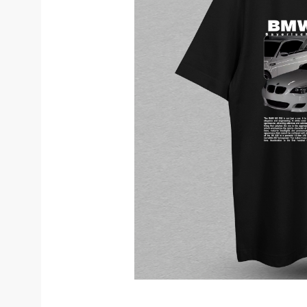
Костюмы у
Страховочное оборудование
Наколенники
Штаны (Брю
Сумки и Рюкзаки
Камуфляжны
Утепленные 
Химия
Детские шта
Хозинвентарь
Штаны для р
Противопожарное оборудование
Брюки ХоРеК
Дорожное ограждение
Джинсы, брю
Аптечки
Полукомби
Stamina
Полукомбине
Принты
Полукомбине
Ткани / Фурнитура
Полукомбине
Промышленные пылесосы
Жилеты
Мигалки