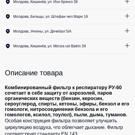
Медицинские
Молдова, Кишинёв, ул. Ион Крянгэ 39
Рубашки
не
костюмы
1
шт.
утепленные
Костюмы
Носки
Молдова, Бельцы, ул. Штефан чел Маре 16
Полукомбинезоны
для
1
шт.
утепленные
охраны
Шорты
Молдова, Унгены, ул. Дечебал 5/A
Полукомбинезоны
Серия
0
шт.
Шорты
Outlet
Хорека
рабочие
Молдова, Кишинёв, ул. Mircea cel Batrin 39
Серия
1
шт.
Шорты
Жилеты
KNOXFIELD
повседневные
Жилеты
Описание товара
Шорты
утепленные
Халаты
спортивные
Max
Neo
Защита
Детские
Комбинированный фильтр к респиратору РУ-60
сочетает в себе защиту от аэрозолей, паров
от
шорты
Жилеты
органических веществ (бензин, керосин,
влаги
утепленные
сероуглерод, спирты, кетоны, эфиры, бензол и его
Одежда
гомологи, нитросоединения бензола и его
Жилеты
высокой
Защита
гомологов, ксилол, тоулол), пыли, дыма, туманов.
неутепленные
видимости
от
Особая конструкция фильтра позволяет улучшить
Жилеты
повышенных
циркуляцию воздуха, что облегчает дыхание. Фильтр
светоотражающие
температур
соответствует стандарту EN 143.