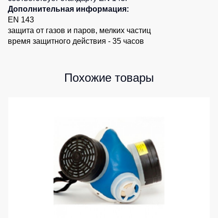
Дополнительная информация:
Детские
EN 143
жилеты
Батники
защита от газов и паров, мелких частиц
/
время защитного действия - 35 часов
Комбинезоны
Толстовки
Батники
на
Похожие товары
молнии
Батники
Tours
Свитшоты
Худи
Женские
батники
Детские
батники