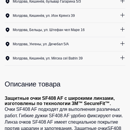
Медицинские
Молдова, Кишинёв, бульвар Гагарина 5/3
Рубашки
не
костюмы
1
шт.
утепленные
Костюмы
Носки
Молдова, Кишинёв, ул. Ион Крянгэ 39
Полукомбинезоны
для
1
шт.
утепленные
охраны
Шорты
Молдова, Бельцы, ул. Штефан чел Маре 16
Полукомбинезоны
Серия
1
шт.
Шорты
Outlet
Хорека
Молдова, Унгены, ул. Дечебал 5/A
рабочие
Серия
1
шт.
Шорты
Жилеты
KNOXFIELD
Молдова, Кишинёв, ул. Mircea cel Batrin 39
повседневные
Жилеты
1
шт.
Шорты
утепленные
Халаты
спортивные
Max
Neo
Описание товара
Защита
Детские
от
шорты
Жилеты
влаги
утепленные
Защитные очки SF408 AF с широкими линзами,
Одежда
изготовлены по технологии 3M™ SecureFit™.
Жилеты
высокой
Очки SF408 AF подходят для выполнения различных
Защита
неутепленные
видимости
работ. Гибкие дужки SF408 AF удобно фиксируют очки.
от
Жилеты
Линза очков SF408 AF имеет специальное покрытие
повышенных
светоотражающие
против царапин и запотевания. Защитные очкиSF408
температур