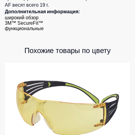
AF весят всего 19 г.
Детские
Дополнительная информация:
жилеты
Батники
широкий обзор
/
3M™ SecureFit™
Комбинезоны
Толстовки
функциональные
Батники
на
молнии
Похожие товары по цвету
Батники
Tours
Свитшоты
Худи
Женские
батники
Детские
батники