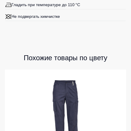
Гладить при температуре до 110 °C
Детские
жилеты
Батники
Не подвергать химчистке
/
Комбинезоны
Толстовки
Батники
на
молнии
Батники
Похожие товары по цвету
Tours
Свитшоты
Худи
Женские
батники
Детские
батники