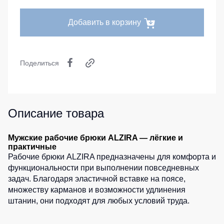
Серия
Под заказ
Утепленные
Головные
MAX
брюки
Добавить в корзину
уборы
Серия
Детские
Neurum
Кепки
штаны
Серия
Шапки
Штаны
Поделиться
Comfort
для
Баффы
работы
Серия
Головные
Professional
Брюки
уборы
ХоРеКа
Описание товара
Серия
ХоРеКа
и
Practic
и
медицина
Медицина
Серия
Мужские рабочие брюки ALZIRA — лёгкие и
Джинсы,
практичные
Emerton
Балаклавы
брюки
Рабочие брюки ALZIRA предназначены для комфорта и
Серия
на
функциональности при выполнении повседневных
Аксессуары
Тактической
каждый
задач. Благодаря эластичной вставке на поясе,
одежды
день
Пояс
множеству карманов и возможности удлинения
для
Серия
штанин, они подходят для любых условий труда.
инструментов
Полукомбинезо
MULTINORM
Полукомбинезоны