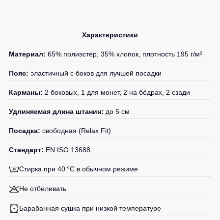
Медицинские
Рубашки
не
костюмы
утепленные
Костюмы
Носки
Характеристики
Полукомбинезоны
для
утепленные
охраны
Шорты
Материал:
65% полиэстер, 35% хлопок, плотность 195 г/м²
Полукомбинезоны
Серия
Шорты
Outlet
Хорека
Пояс:
эластичный с боков для лучшей посадки
рабочие
Серия
Шорты
Жилеты
Карманы:
2 боковых, 1 для монет, 2 на бёдрах, 2 сзади
KNOXFIELD
повседневные
Жилеты
Удлиняемая длина штанин:
до 5 см
Шорты
утепленные
Халаты
спортивные
Max
Посадка:
свободная (Relax Fit)
Neo
Защита
Детские
Стандарт:
EN ISO 13688
от
шорты
Жилеты
влаги
утепленные
Стирка при 40 °C в обычном режиме
Одежда
Жилеты
высокой
Защита
Не отбеливать
неутепленные
видимости
от
Жилеты
повышенных
Барабанная сушка при низкой температуре
светоотражающие
температур